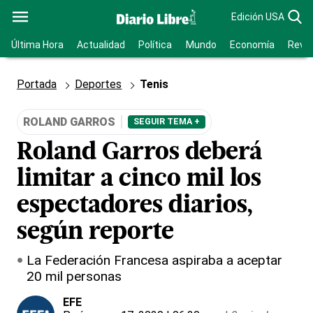
Edición USA
Última Hora
Actualidad
Política
Mundo
Economía
Revis
Portada
Deportes
Tenis
ROLAND GARROS
SEGUIR TEMA +
Roland Garros deberá
limitar a cinco mil los
espectadores diarios,
según reporte
La Federación Francesa aspiraba a aceptar
20 mil personas
EFE