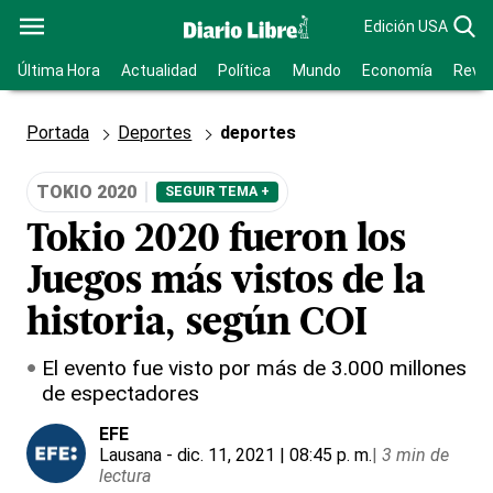
Edición USA
Última Hora
Actualidad
Política
Mundo
Economía
Revis
Portada
Deportes
deportes
TOKIO 2020
SEGUIR TEMA +
Tokio 2020 fueron los
Juegos más vistos de la
historia, según COI
El evento fue visto por más de 3.000 millones
de espectadores
EFE
Lausana
- dic. 11, 2021 | 08:45 p. m.
|
3 min de
lectura