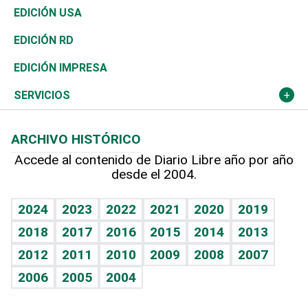
Reportajes
África
Vivienda
Buena Vida
Ciclismo
En Directo
Tecnología
Economía
EDICIÓN USA
Ocenanía
Telecom.
Sociales
Tenis
El Espía
Historia
Revista
EDICIÓN RD
Caribe
Global y variable
Novedades
Olimpismo
Noticiero Poteleche
Martes de tecnología
Deportes
EDICIÓN IMPRESA
Resto del mundo
Economía personal
Podcast Arte Libre
Más deportes
Columnistas
Cambio climático
Opinión
SERVICIOS
Macroeconomía
Mi mascota
Resultados deportivos
Lecturas
Planeta
Efemérides
ARCHIVO HISTÓRICO
Hablando con el pediatra
Línea de hit
Más firmas
Hecho en casa
Cumpleaños
Accede al contenido de Diario Libre año por año
desde el 2004.
Diario de nutrición
BRV
Mundo gamer
RSS
Vida y familia
TBT Deportivo
Guía del dinero
Horóscopos
2024
2023
2022
2021
2020
2019
Eñe
2018
2017
2016
2015
2014
2013
Crucigramas
2012
2011
2010
2009
2008
2007
Celebrando la vida
2006
2005
2004
Sin complejos