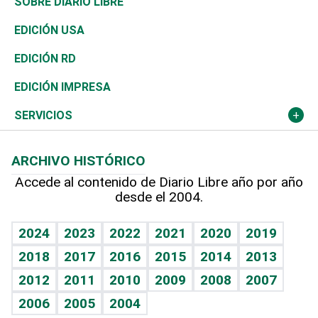
De buena tinta
Clima
Mundo
SOBRE DIARIO LIBRE
Reportajes
África
Vivienda
Buena Vida
Ciclismo
En Directo
Tecnología
Economía
EDICIÓN USA
Ocenanía
Telecom.
Sociales
Tenis
Frente al Statu Quo
Historia
Revista
EDICIÓN RD
Caribe
Global y variable
Novedades
Olimpismo
El Espía
Martes de tecnología
Deportes
EDICIÓN IMPRESA
Resto del mundo
Economía personal
Podcast Arte Libre
Más deportes
Noticiero Poteleche
Cambio climático
Opinión
SERVICIOS
Macroeconomía
Mi mascota
Resultados deportivos
Columnistas
Planeta
Efemérides
ARCHIVO HISTÓRICO
Hablando con el pediatra
Línea de hit
Lecturas
Hecho en casa
Cumpleaños
Accede al contenido de Diario Libre año por año
desde el 2004.
Diario de nutrición
BRV
Más firmas
Mundo gamer
RSS
Vida y familia
TBT Deportivo
Guía del dinero
Horóscopos
2024
2023
2022
2021
2020
2019
Eñe
2018
2017
2016
2015
2014
2013
Juegos
2012
2011
2010
2009
2008
2007
Celebrando la vida
2006
2005
2004
Sin complejos