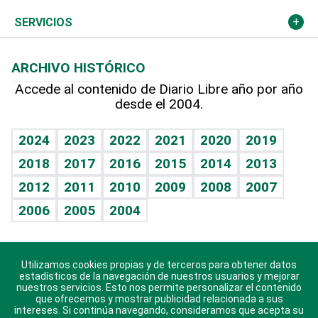
Resto del mundo
Economía personal
Podcast Arte Libre
Más deportes
Columnistas
Cambio climático
Opinión
SERVICIOS
Macroeconomía
Mi mascota
Resultados deportivos
Lecturas
Planeta
Efemérides
ARCHIVO HISTÓRICO
Hablando con el pediatra
Línea de hit
Más firmas
Hecho en casa
Cumpleaños
Accede al contenido de Diario Libre año por año
desde el 2004.
Diario de nutrición
BRV
Mundo gamer
RSS
Vida y familia
TBT Deportivo
Guía del dinero
Horóscopos
2024
2023
2022
2021
2020
2019
Eñe
2018
2017
2016
2015
2014
2013
Crucigramas
2012
2011
2010
2009
2008
2007
Celebrando la vida
2006
2005
2004
Sin complejos
En pocas palabras
Utilizamos cookies propias y de terceros para obtener datos
Descarga nuestras aplicaciones para Android, iOS y
Escuchando al corazón
estadísticos de la navegación de nuestros usuarios y mejorar
sistema Huawei.
nuestros servicios. Esto nos permite personalizar el contenido
que ofrecemos y mostrar publicidad relacionada a sus
Economía Personal
intereses. Si continúa navegando, consideramos que acepta su