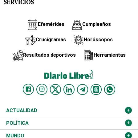
SERVICIOS
Efemérides
Cumpleaños
Crucigramas
Horóscopos
Resultados deportivos
Herramientas
ACTUALIDAD
Nacional
POLÍTICA
Ciudad
Partidos
MUNDO