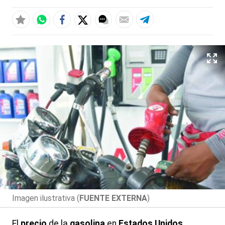
Imagen ilustrativa (
FUENTE EXTERNA
)
El
precio
de la
gasolina
en
Estados Unidos