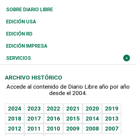
José Boquete
Asia
Consumo
Belleza
Golf
De buena tinta
Clima
Mundo
SOBRE DIARIO LIBRE
Reportajes
África
Vivienda
Buena Vida
Ciclismo
En Directo
Tecnología
Economía
EDICIÓN USA
Ocenanía
Telecom.
Sociales
Tenis
El Espía
Historia
Revista
EDICIÓN RD
Caribe
Global y variable
Novedades
Olimpismo
Noticiero Poteleche
Martes de tecnología
Deportes
EDICIÓN IMPRESA
Resto del mundo
Economía personal
Podcast Arte Libre
Más deportes
Columnistas
Cambio climático
Opinión
SERVICIOS
Macroeconomía
Mi mascota
Resultados deportivos
Lecturas
Planeta
Efemérides
ARCHIVO HISTÓRICO
Hablando con el pediatra
Línea de hit
Más firmas
Hecho en casa
Cumpleaños
Accede al contenido de Diario Libre año por año
desde el 2004.
Diario de nutrición
BRV
Mundo gamer
RSS
Vida y familia
TBT Deportivo
Guía del dinero
Horóscopos
2024
2023
2022
2021
2020
2019
Eñe
2018
2017
2016
2015
2014
2013
Crucigramas
2012
2011
2010
2009
2008
2007
Celebrando la vida