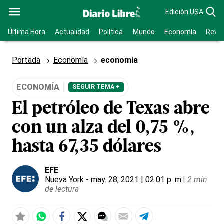
Edición USA
Última Hora
Actualidad
Política
Mundo
Economía
Revis
Portada
Economía
economia
ECONOMÍA
SEGUIR TEMA +
El petróleo de Texas abre
con un alza del 0,75 %,
hasta 67,35 dólares
EFE
Nueva York
- may. 28, 2021 | 02:01 p. m.
|
2 min
de lectura