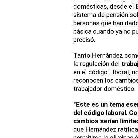
domésticas, desde el 
sistema de pensión sol
personas que han dado 
básica cuando ya no pu
precisó
.
Tanto Hernández como 
la regulación del
traba
en el código Llboral, n
reconocen los cambios 
trabajador doméstico.
“Este es un tema esen
del código laboral. C
cambios serían limita
que Hernández ratific
permitirse la eliminaci