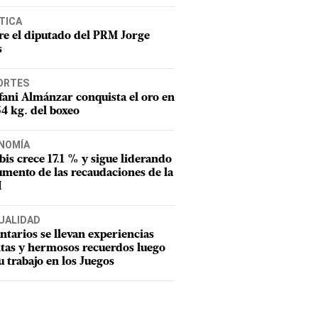
TICA
e el diputado del PRM Jorge
s
ORTES
fani Almánzar conquista el oro en
54 kg. del boxeo
NOMÍA
tbis crece 17.1 % y sigue liderando
umento de las recaudaciones de la
I
UALIDAD
ntarios se llevan experiencias
tas y hermosos recuerdos luego
u trabajo en los Juegos