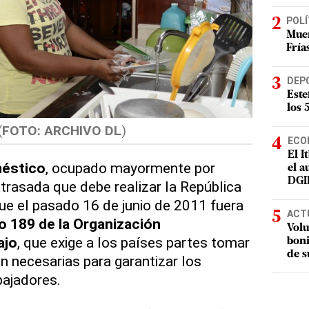
POLÍ
Muer
Fría
DEP
Este
los 
(
FOTO: ARCHIVO DL
)
ECO
El I
méstico
, ocupado mayormente por
el a
DGI
atrasada que debe realizar la República
e el pasado 16 de junio de 2011 fuera
ACT
 189 de la Organización
Volu
ajo
, que exige a los países partes tomar
boni
de s
 necesarias para garantizar los
bajadores.