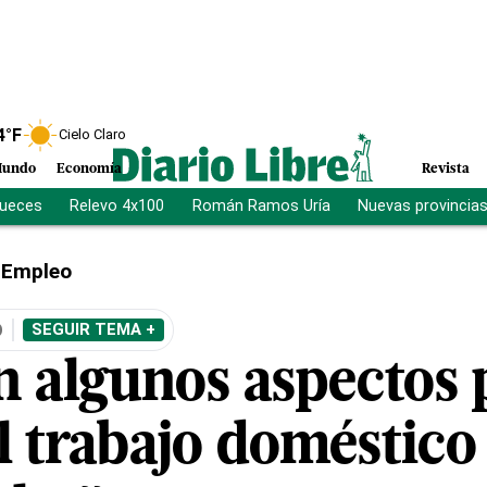
4
°F
Cielo Claro
undo
Economía
Revista
jueces
Relevo 4x100
Román Ramos Uría
Nuevas provincia
Empleo
O
SEGUIR TEMA +
n algunos aspectos 
l trabajo doméstico