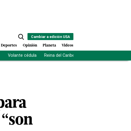
Cambiar a edición USA
Deportes
Opinión
Planeta
Videos
s
Volante cédula
Reina del Caribe
Clausura Juegos Centro
para
 “son