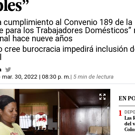
bles”
a cumplimiento al Convenio 189 de la 
e para los Trabajadores Domésticos” r
nal hace nueve años
 cree burocracia impedirá inclusión d
l
a
-
mar. 30, 2022 | 08:30 p. m.
|
5 min de lectura
EN P
DEP
Las 
del 
Colo