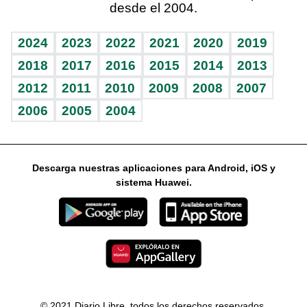
desde el 2004.
Diario de nutrición
Libreta deportiva
Columnistas
Mundo gamer
RSS
Vida y familia
BRV
Ágora
Guía del dinero
Horóscopos
2024
2023
2022
2021
2020
2019
Eñe
TBT Deportivo
2018
2017
2016
2015
2014
2013
2012
2011
2010
2009
2008
2007
Celebrando la vida
2006
2005
2004
Sin complejos
En pocas palabras
Descarga nuestras aplicaciones para Android, iOS y
Escuchando al corazón
sistema Huawei.
Economía Personal
Consulta Libre
© 2021 Diario Libre, todos los derechos reservados.