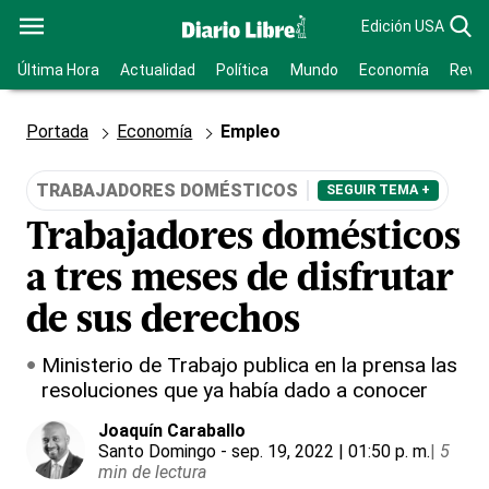
Edición USA
Última Hora
Actualidad
Política
Mundo
Economía
Revis
Portada
Economía
Empleo
TRABAJADORES DOMÉSTICOS
SEGUIR TEMA +
Trabajadores domésticos
a tres meses de disfrutar
de sus derechos
Ministerio de Trabajo publica en la prensa las
resoluciones que ya había dado a conocer
Joaquín Caraballo
Santo Domingo
- sep. 19, 2022 | 01:50 p. m.
|
5
min de lectura