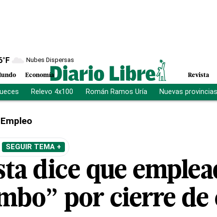
6
°F
Nubes Dispersas
undo
Economía
Revista
jueces
Relevo 4x100
Román Ramos Uría
Nuevas provincia
Empleo
SEGUIR TEMA +
sta dice que emplea
imbo” por cierre de