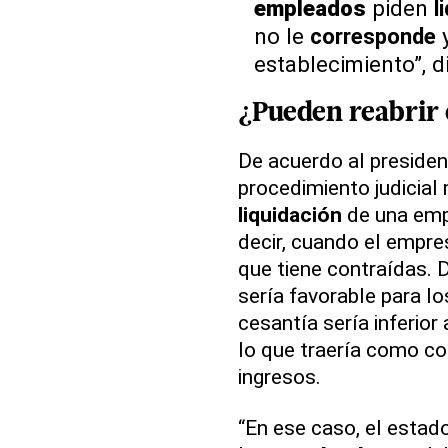
empleados
piden
l
no le
corresponde
establecimiento”, di
¿Pueden reabrir 
De acuerdo al preside
procedimiento judicial 
liquidación
de una emp
decir, cuando el empre
que tiene contraídas. 
sería favorable para l
cesantía sería inferior 
lo que traería como c
ingresos.
“En ese caso, el esta