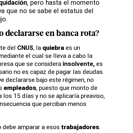
iquidación
, pero hasta el momento
ya que no se sabe el estatus del
jo.
o declararse en banca rota?
nte del
CNUS
, la
quiebra
es un
mediante el cual se lleva a cabo la
resa que se considera
insolvente,
es
sario no es capaz de pagar las deudas
De declararse bajo este régimen, no
os
empleados
, puesto que monto de
a los 15 días y no se aplicaría preaviso,
onsecuencia que perciban menos
do debe amparar a esos
trabajadores
.