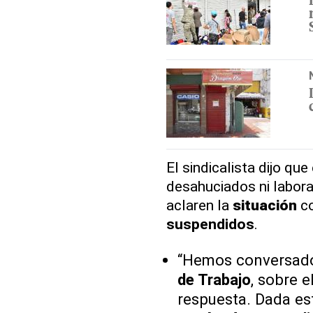
El sindicalista dijo qu
desahuciados ni labor
aclaren la
situación
co
suspendidos
.
“Hemos conversado
de Trabajo
, sobre 
respuesta. Dada e