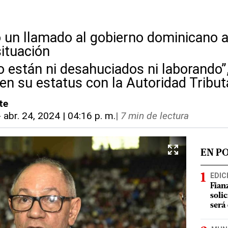
 un llamado al gobierno dominicano 
situación
o están ni desahuciados ni laborando”
en su estatus con la Autoridad Tribut
te
-
abr. 24, 2024 | 04:16 p. m.
|
7 min de lectura
EN P
EDIC
Fian
soli
será