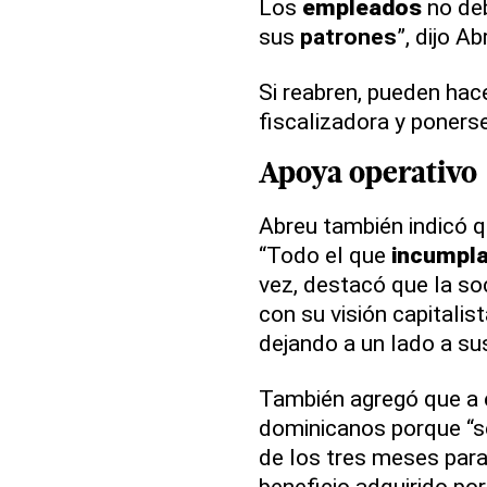
Los
empleados
no deb
sus
patrones
”, dijo Ab
Si reabren, pueden hac
fiscalizadora y ponerse
Apoya operativo
Abreu también indicó qu
“Todo el que
incumpl
vez, destacó que la so
con su visión capitalist
dejando a un lado a su
También agregó que a 
dominicanos porque “s
de los tres meses para 
beneficio adquirido po