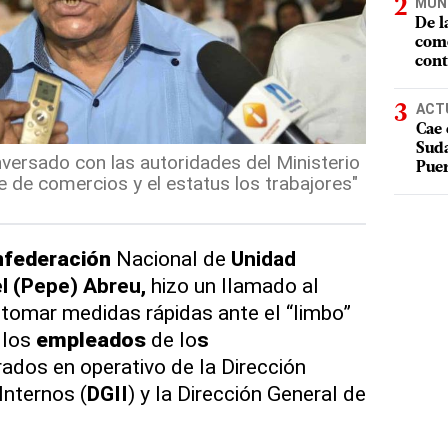
MUN
De l
como
cont
ACT
Cae 
Suda
ersado con las autoridades del Ministerio
Puer
e de comercios y el estatus los trabajores"
federación
Nacional de
Unidad
l (Pepe) Abreu,
hizo un llamado al
tomar medidas rápidas ante el “limbo”
 los
empleados
de lo
s
ados en operativo de la Dirección
Internos (
DGII
) y la Dirección General de