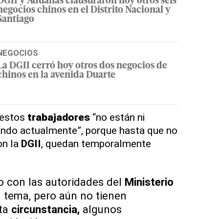
DGII y Aduanas clausuraron hoy otros seis
negocios chinos en el Distrito Nacional y
Santiago
NEGOCIOS
La DGII cerró hoy otros dos negocios de
chinos en la avenida Duarte
e estos
trabajadores
“no están ni
ando actualmente”, porque hasta que no
n la
DGII
, quedan temporalmente
 con las autoridades del
Ministerio
el tema, pero aún no tienen
sta
circunstancia,
algunos