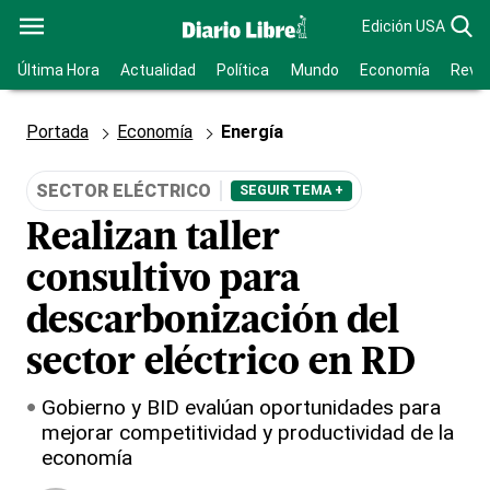
Edición USA
Última Hora
Actualidad
Política
Mundo
Economía
Revis
Portada
Economía
Energía
SECTOR ELÉCTRICO
SEGUIR TEMA +
Realizan taller
consultivo para
descarbonización del
sector eléctrico en RD
Gobierno y BID evalúan oportunidades para
mejorar competitividad y productividad de la
economía