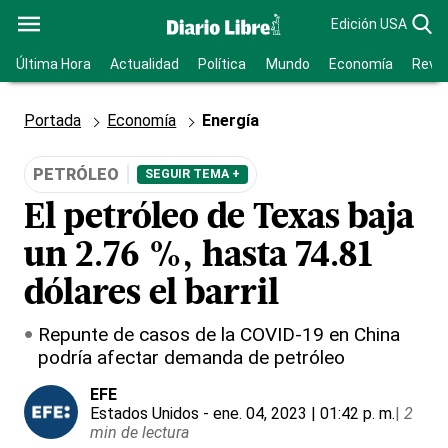
Edición USA
Última Hora
Actualidad
Política
Mundo
Economía
Revis
Portada
Economía
Energía
PETRÓLEO
SEGUIR TEMA +
El petróleo de Texas baja
un 2.76 %, hasta 74.81
dólares el barril
Repunte de casos de la COVID-19 en China
podría afectar demanda de petróleo
EFE
Estados Unidos
- ene. 04, 2023 | 01:42 p. m.
|
2
min de lectura