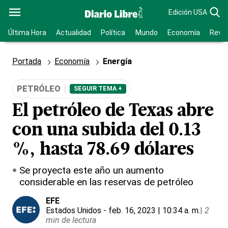
Edición USA
Última Hora
Actualidad
Política
Mundo
Economía
Revis
Portada
Economía
Energía
PETRÓLEO
SEGUIR TEMA +
El petróleo de Texas abre
con una subida del 0.13
%, hasta 78.69 dólares
Se proyecta este año un aumento
considerable en las reservas de petróleo
EFE
Estados Unidos
- feb. 16, 2023 | 10:34 a. m.
|
2
min de lectura