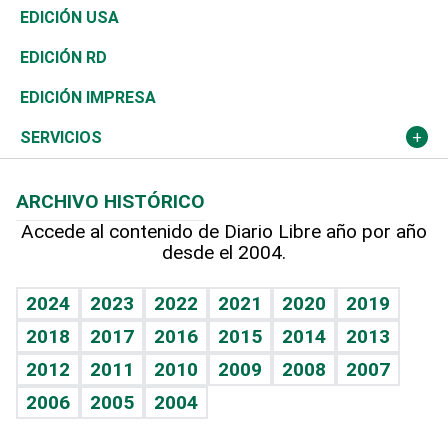
Reportajes
África
Vivienda
Buena Vida
Ciclismo
En Directo
Tecnología
Economía
EDICIÓN USA
Ocenanía
Telecom.
Sociales
Tenis
El Espía
Historia
Revista
EDICIÓN RD
Caribe
Global y variable
Novedades
Olimpismo
Noticiero Poteleche
Martes de tecnología
Deportes
EDICIÓN IMPRESA
Resto del mundo
Economía personal
Podcast Arte Libre
Más deportes
Columnistas
Cambio climático
Opinión
SERVICIOS
Macroeconomía
Mi mascota
Resultados deportivos
Lecturas
Planeta
Efemérides
ARCHIVO HISTÓRICO
Hablando con el pediatra
Línea de hit
Más firmas
Hecho en casa
Cumpleaños
Accede al contenido de Diario Libre año por año
desde el 2004.
Diario de nutrición
BRV
Mundo gamer
RSS
Vida y familia
TBT Deportivo
Guía del dinero
Horóscopos
2024
2023
2022
2021
2020
2019
Eñe
2018
2017
2016
2015
2014
2013
Crucigramas
2012
2011
2010
2009
2008
2007
Celebrando la vida
2006
2005
2004
Sin complejos