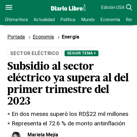
Edición USA
Última Hora
Actualidad
Política
Mundo
Economía
Revis
Portada
Economía
Energía
SECTOR ELÉCTRICO
SEGUIR TEMA +
Subsidio al sector
eléctrico ya supera al del
primer trimestre del
2023
En dos meses superó los RD$22 mil millones
Representa el 72.6 % de monto antiinflación
Mariela Mejía