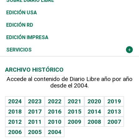
Mundo
SOBRE DIARIO LIBRE
Reportajes
África
Vivienda
Buena Vida
Ciclismo
En Directo
Tecnología
Economía
EDICIÓN USA
Ocenanía
Telecom.
Sociales
Tenis
El Espía
Historia
Revista
EDICIÓN RD
Caribe
Global y variable
Novedades
Olimpismo
Noticiero Poteleche
Martes de tecnología
Deportes
EDICIÓN IMPRESA
Resto del mundo
Economía personal
Podcast Arte Libre
Más deportes
Columnistas
Cambio climático
Opinión
SERVICIOS
Macroeconomía
Mi mascota
Resultados deportivos
Lecturas
Planeta
Efemérides
ARCHIVO HISTÓRICO
Hablando con el pediatra
Línea de hit
Más firmas
Hecho en casa
Cumpleaños
Accede al contenido de Diario Libre año por año
desde el 2004.
Diario de nutrición
BRV
Mundo gamer
RSS
Vida y familia
TBT Deportivo
Guía del dinero
Horóscopos
2024
2023
2022
2021
2020
2019
Eñe
2018
2017
2016
2015
2014
2013
Crucigramas
2012
2011
2010
2009
2008
2007
Celebrando la vida
2006
2005
2004
Sin complejos