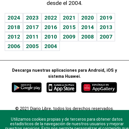
desde el 2004.
Diario de nutrición
BRV
Más firmas
Mundo gamer
RSS
Vida y familia
TBT Deportivo
Guía del dinero
Horóscopos
2024
2023
2022
2021
2020
2019
Eñe
2018
2017
2016
2015
2014
2013
Juegos
2012
2011
2010
2009
2008
2007
Celebrando la vida
2006
2005
2004
Sin complejos
En pocas palabras
Descarga nuestras aplicaciones para Android, iOS y
Escuchando al corazón
sistema Huawei.
Economía Personal
Consulta Libre
© 2021 Diario Libre, todos los derechos reservados.
Consulta el
Aviso Legal
. Ponte en
Contacto
con
Utilizamos cookies propias y de terceros para obtener datos
nosotros y conoce más sobre Diario Libre
estadísticos de la navegación de nuestros usuarios y mejorar
nuestros servicios. Esto nos permite personalizar el contenido que