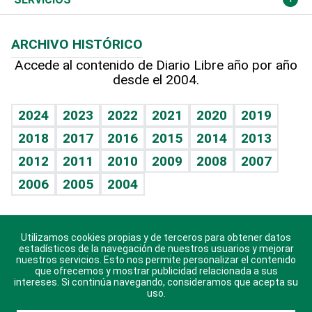
Macroeconomía
Mi mascota
Resultados deportivos
Noticiero Poteleche
Planeta
Efemérides
ARCHIVO HISTÓRICO
Hablando con el pediatra
Línea de hit
Columnistas
Hecho en casa
Cumpleaños
Accede al contenido de Diario Libre año por año
desde el 2004.
Diario de nutrición
Libreta deportiva
Lecturas
Mundo gamer
RSS
Vida y familia
BRV
Más firmas
Guía del dinero
Horóscopos
2024
2023
2022
2021
2020
2019
Eñe
TBT Deportivo
2018
2017
2016
2015
2014
2013
Juegos
2012
2011
2010
2009
2008
2007
Celebrando la vida
2006
2005
2004
Sin complejos
En pocas palabras
Utilizamos cookies propias y de terceros para obtener datos
Descarga nuestras aplicaciones para Android, iOS y
Escuchando al corazón
estadísticos de la navegación de nuestros usuarios y mejorar
sistema Huawei.
nuestros servicios. Esto nos permite personalizar el contenido
que ofrecemos y mostrar publicidad relacionada a sus
Economía Personal
intereses. Si continúa navegando, consideramos que acepta su
uso.
Consulta Libre