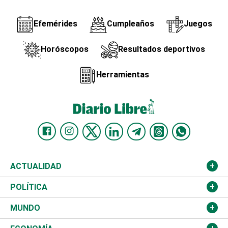
Efemérides
Cumpleaños
Juegos
Horóscopos
Resultados deportivos
Herramientas
ACTUALIDAD
Nacional
POLÍTICA
Ciudad
Partidos
MUNDO
Educación