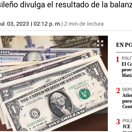
ileño divulga el resultado de la balan
jul. 03, 2023 | 02:12 p. m.
|
2 min de lectura
EN P
POLÍ
El C
prov
Matí
DEP
Atle
para
Cent
POLÍ
JCE 