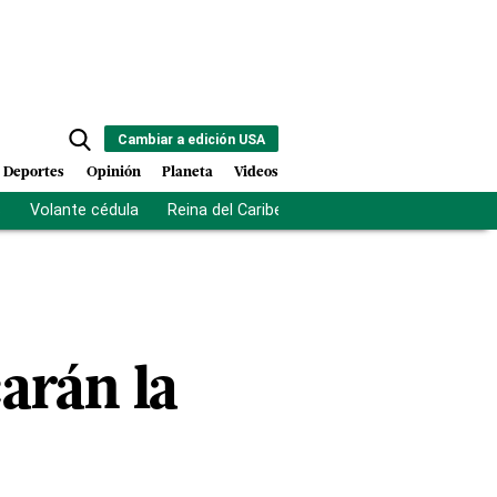
Cambiar a edición USA
Deportes
Opinión
Planeta
Videos
s
Volante cédula
Reina del Caribe
Clausura Juegos Centro
arán la