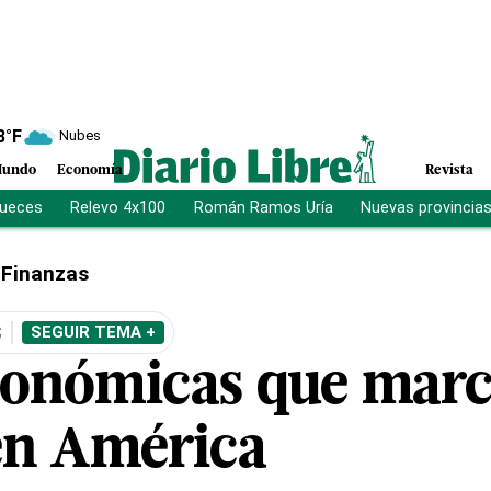
8
°F
Nubes
undo
Economía
Revista
jueces
Relevo 4x100
Román Ramos Uría
Nuevas provincia
Finanzas
S
SEGUIR TEMA +
conómicas que marc
en América