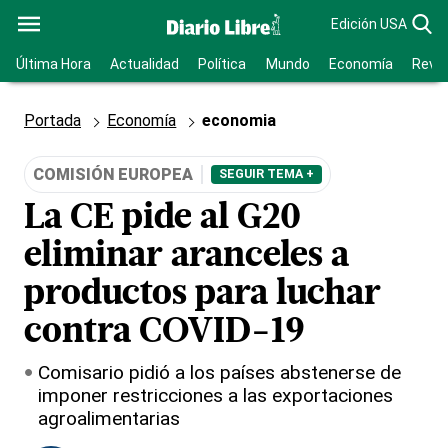
Edición USA
Última Hora
Actualidad
Política
Mundo
Economía
Revis
Portada
Economía
economia
COMISIÓN EUROPEA
SEGUIR TEMA +
La CE pide al G20
eliminar aranceles a
productos para luchar
contra COVID-19
Comisario pidió a los países abstenerse de
imponer restricciones a las exportaciones
agroalimentarias