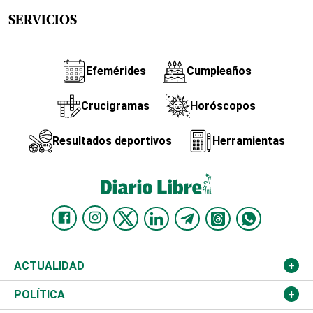
SERVICIOS
Efemérides
Cumpleaños
Crucigramas
Horóscopos
Resultados deportivos
Herramientas
ACTUALIDAD
Nacional
POLÍTICA