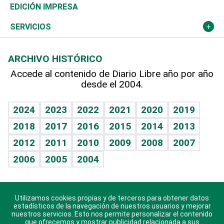
Caribe
Global y variable
Novedades
Olimpismo
Noticiero Poteleche
Martes de tecnología
Deportes
EDICIÓN IMPRESA
Resto del mundo
Economía personal
Podcast Arte Libre
Más deportes
Columnistas
Cambio climático
Opinión
SERVICIOS
Macroeconomía
Mi mascota
Resultados deportivos
Lecturas
Planeta
Efemérides
ARCHIVO HISTÓRICO
Hablando con el pediatra
Línea de hit
Más firmas
Hecho en casa
Cumpleaños
Accede al contenido de Diario Libre año por año
desde el 2004.
Diario de nutrición
BRV
Mundo gamer
RSS
Vida y familia
TBT Deportivo
Guía del dinero
Horóscopos
2024
2023
2022
2021
2020
2019
Eñe
2018
2017
2016
2015
2014
2013
Crucigramas
2012
2011
2010
2009
2008
2007
Celebrando la vida
2006
2005
2004
Sin complejos
En pocas palabras
Utilizamos cookies propias y de terceros para obtener datos
Descarga nuestras aplicaciones para Android, iOS y
Escuchando al corazón
estadísticos de la navegación de nuestros usuarios y mejorar
sistema Huawei.
nuestros servicios. Esto nos permite personalizar el contenido
que ofrecemos y mostrar publicidad relacionada a sus