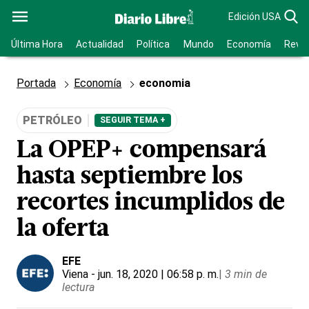
Edición USA
Última Hora
Actualidad
Política
Mundo
Economía
Revis
Portada
Economía
economia
PETRÓLEO
SEGUIR TEMA +
La OPEP+ compensará
hasta septiembre los
recortes incumplidos de
la oferta
EFE
Viena
- jun. 18, 2020 | 06:58 p. m.
|
3 min de
lectura