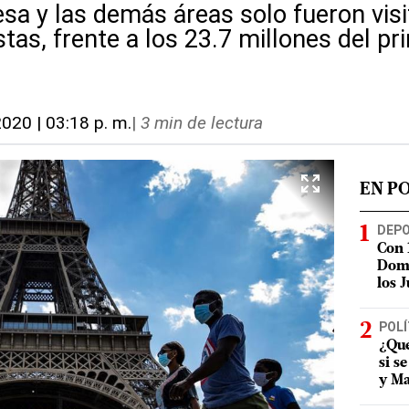
esa y las demás áreas solo fueron vis
stas, frente a los 23.7 millones del p
2020 | 03:18 p. m.
|
3 min de lectura
EN P
DEP
Con 
Domi
los 
POLÍ
¿Qué
si s
y Ma