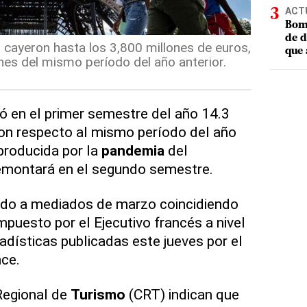
ACT
Bomb
de d
 cayeron hasta los 3,800 millones de euros,
que 
ones del mismo período del año anterior.
ió en el primer semestre del año 14.3
n respecto al mismo período del año
 producida por la
pandemia
del
remontará en el segundo semestre.
ado a mediados de marzo coincidiendo
mpuesto por el Ejecutivo francés a nivel
adísticas publicadas este jueves por el
nce.
Regional de
Turismo
(CRT) indican que