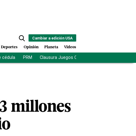
Cambiar a edición USA
Deportes
Opinión
Planeta
Videos
e cédula
PRM
Clausura Juegos Centroamericanos
De la Es
.3 millones
io