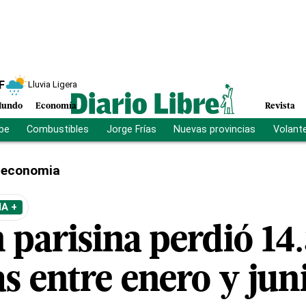
F
Lluvia Ligera
undo
Economía
Revista
ibe
Combustibles
Jorge Frías
Nuevas provincias
Volant
economia
A +
 parisina perdió 14
as entre enero y jun