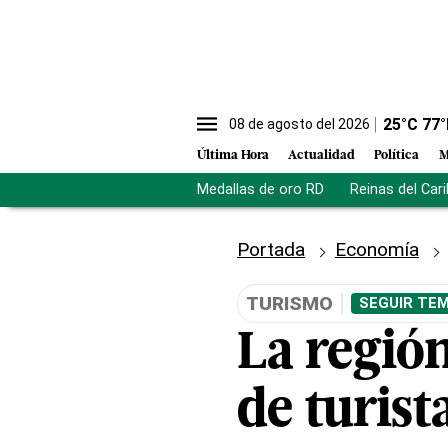
25
°C
77
°
08 de agosto del 2026
Última Hora
Actualidad
Política
M
Medallas de oro RD
Reinas del Car
Portada
Economía
TURISMO
SEGUIR TEM
La región
de turist