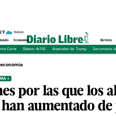
6
°F
Nubes
undo
Economía
Revista
ema Corte
Relevo 4x100
Aranceles de Trump
Decomisos d
economia
EMA +
es por las que los 
s han aumentado de 