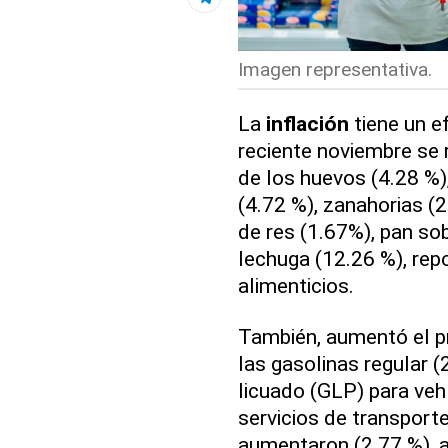
Imagen representativa.
La
inflación
tiene un e
reciente noviembre se 
de los huevos (4.28 %)
(4.72 %), zanahorias (
de res (1.67%), pan so
lechuga (12.26 %), rep
alimenticios.
También, aumentó el pr
las gasolinas regular (
licuado (GLP) para vehí
servicios de transpor
aumentaron (2.77 %), a