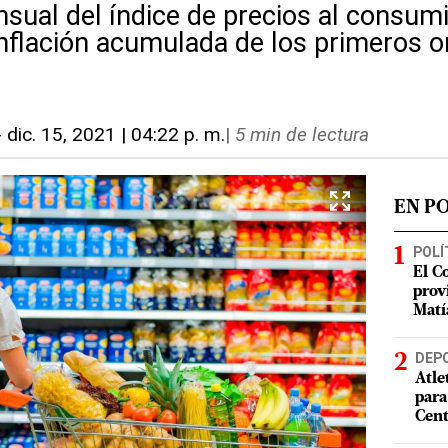
nsual del índice de precios al consum
inflación acumulada de los primeros 
-
dic. 15, 2021 | 04:22 p. m.
|
5 min de lectura
EN P
POLÍ
El C
prov
Matí
DEP
Atle
para
Cent