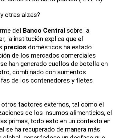
 y otras alzas?
orme del
Banco Central
sobre la
r, la institución explica que el
os
precios
domésticos ha estado
ación de los mercados comerciales
 se han generado cuellos de botella en
stro, combinado con aumentos
ifas de los contenedores y fletes
 otros factores externos, tal como el
zaciones de los insumos alimenticios, el
ias primas, todo esto en un contexto en
al se ha recuperado de manera más
a global, generándose un desfase que