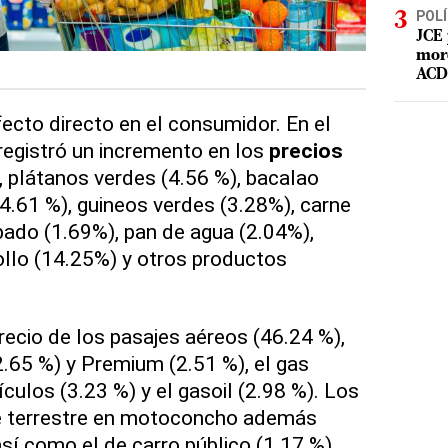
POLÍ
JCE 
mord
ACD 
fecto directo en el consumidor. En el
registró un incremento en los
precios
, plátanos verdes (4.56 %), bacalao
24.61 %), guineos verdes (3.28%), carne
bado (1.69%), pan de agua (2.04%),
ollo (14.25%) y otros productos
ecio de los pasajes aéreos (46.24 %),
2.65 %) y Premium (2.51 %), el gas
culos (3.23 %) y el gasoil (2.98 %). Los
te terrestre en motoconcho además
sí como el de carro público (1.17 %).