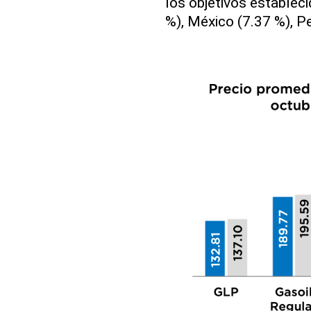
los objetivos estableci
%), México (7.37 %), P