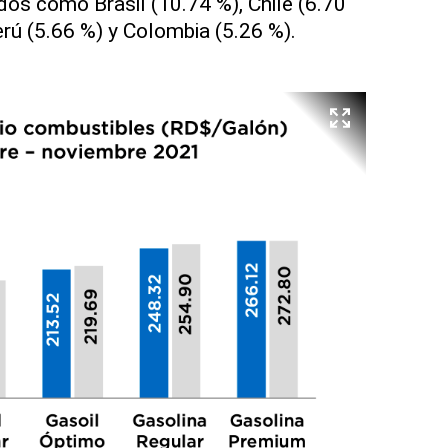
dos como Brasil (10.74 %), Chile (6.70
erú (5.66 %) y Colombia (5.26 %).