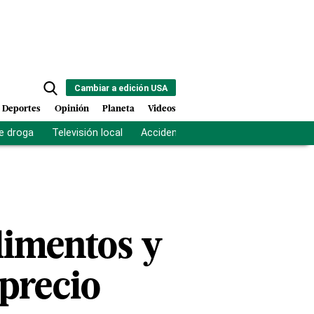
Cambiar a edición USA
Deportes
Opinión
Planeta
Videos
e droga
Televisión local
Accidente Los Ríos
Fuerza antipand
alimentos y
precio