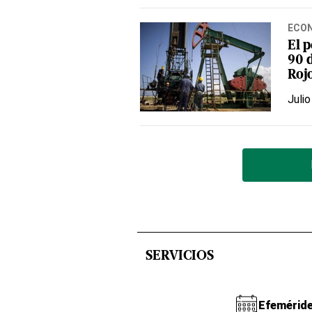
ECO
El p
90 d
Roj
Julio
SERVICIOS
Efemérid