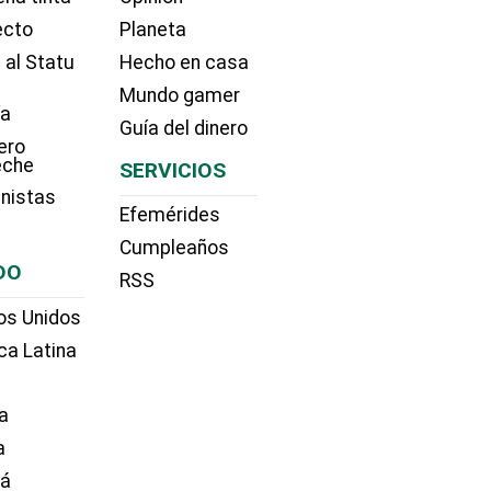
ecto
Planeta
 al Statu
Hecho en casa
Mundo gamer
ía
Guía del dinero
ero
eche
SERVICIOS
nistas
Efemérides
Cumpleaños
DO
RSS
os Unidos
ca Latina
a
a
dá