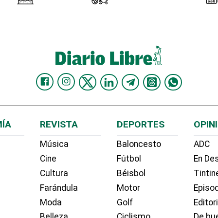
ÍA
REVISTA
DEPORTES
OPIN
Música
Baloncesto
ADC
Cine
Fútbol
En Des
Cultura
Béisbol
Tintin
Farándula
Motor
Episo
Moda
Golf
Editor
Belleza
Ciclismo
De bue