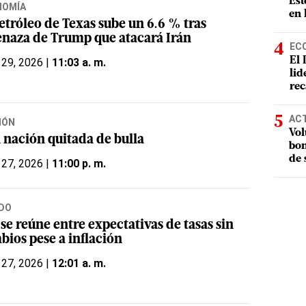
Est
NOMÍA
en 
etróleo de Texas sube un 6.6 % tras
naza de Trump que atacará Irán
EC
El 
 29, 2026 |
11:03 a. m.
lid
rec
AC
IÓN
Vol
 nación quitada de bulla
bon
de 
 27, 2026 |
11:00 p. m.
DO
se reúne entre expectativas de tasas sin
bios pese a inflación
 27, 2026 |
12:01 a. m.