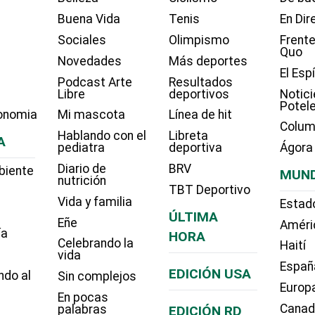
Buena Vida
Tenis
En Dir
Sociales
Olimpismo
Frente
Quo
Novedades
Más deportes
El Esp
Podcast Arte
Resultados
Libre
deportivos
Notici
Potel
onomia
Mi mascota
Línea de hit
Colum
Hablando con el
Libreta
A
pediatra
deportiva
Ágora
Diario de
BRV
biente
MUN
nutrición
TBT Deportivo
Vida y familia
Estad
ÚLTIMA
Eñe
Améri
ía
HORA
Celebrando la
Haití
vida
Españ
EDICIÓN USA
ndo al
Sin complejos
Europ
En pocas
Cana
palabras
EDICIÓN RD