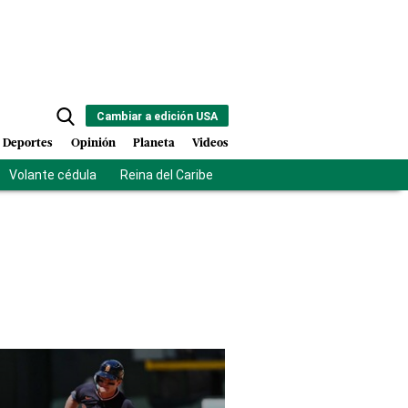
Cambiar a edición USA
Deportes
Opinión
Planeta
Videos
Volante cédula
Reina del Caribe
Clausura Juegos Centroamer