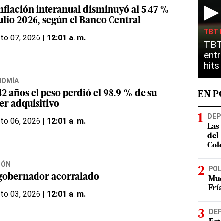
▶
inflación interanual disminuyó al 5.47 %
ulio 2026, según el Banco Central
TBT 
to 07, 2026 |
12:01 a. m.
TBT
entr
hit
NOMÍA
2 años el peso perdió el 98.9 % de su
EN 
er adquisitivo
DEP
to 06, 2026 |
12:01 a. m.
Las
del
Col
IÓN
POL
gobernador acorralado
Mue
Frí
to 03, 2026 |
12:01 a. m.
DE