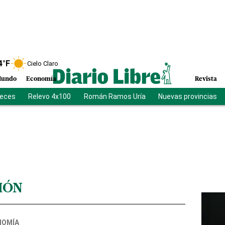
4
°F
Cielo Claro
undo
Economía
Revista
ueces
Relevo 4x100
Román Ramos Uría
Nuevas provincias
IÓN
NOMÍA