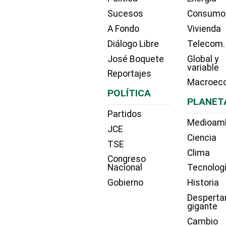
Sucesos
Consumo
A Fondo
Vivienda
Diálogo Libre
Telecom.
José Boquete
Global y
variable
Reportajes
Macroec
POLÍTICA
PLANET
Partidos
Medioam
JCE
Ciencia
TSE
Clima
Congreso
Nacional
Tecnolog
Gobierno
Historia
Desperta
gigante
Cambio