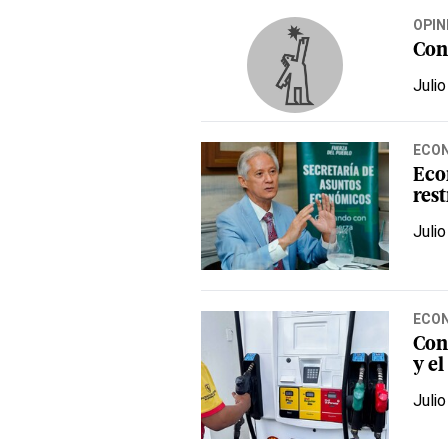
OPIN
Con
Julio
ECO
Eco
rest
Julio
ECO
Cong
y el
Julio