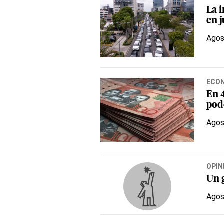
La 
en j
Agos
ECO
En 4
pod
Agos
OPIN
Un 
Agos