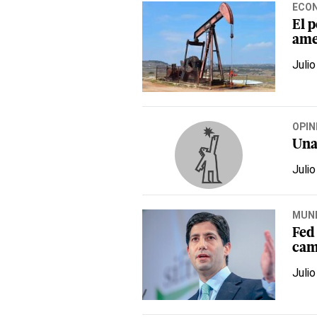
ECO
El p
ame
Julio
OPIN
Una
Julio
MUN
Fed 
cam
Julio