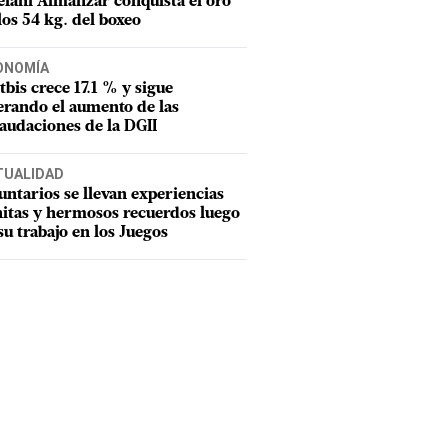
efani Almánzar conquista el oro
los 54 kg. del boxeo
ONOMÍA
Itbis crece 17.1 % y sigue
erando el aumento de las
audaciones de la DGII
TUALIDAD
untarios se llevan experiencias
itas y hermosos recuerdos luego
su trabajo en los Juegos