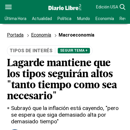
Edición USA
Última Hora
Actualidad
Política
Mundo
Economía
Revis
Portada
Economía
Macroeconomía
TIPOS DE INTERÉS
SEGUIR TEMA +
Lagarde mantiene que
los tipos seguirán altos
"tanto tiempo como sea
necesario"
Subrayó que la inflación está cayendo, "pero
se espera que siga demasiado alta por
demasiado tiempo"