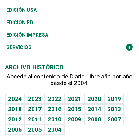
Reportajes
África
Vivienda
Buena Vida
Ciclismo
En Directo
Tecnología
Economía
EDICIÓN USA
Ocenanía
Telecom.
Sociales
Tenis
El Espía
Historia
Revista
EDICIÓN RD
Caribe
Global y variable
Novedades
Olimpismo
Noticiero Poteleche
Martes de tecnología
Deportes
EDICIÓN IMPRESA
Resto del mundo
Economía personal
Podcast Arte Libre
Más deportes
Columnistas
Cambio climático
Opinión
SERVICIOS
Macroeconomía
Mi mascota
Resultados deportivos
Lecturas
Planeta
Efemérides
ARCHIVO HISTÓRICO
Hablando con el pediatra
Línea de hit
Más firmas
Hecho en casa
Cumpleaños
Accede al contenido de Diario Libre año por año
desde el 2004.
Diario de nutrición
BRV
Mundo gamer
RSS
Vida y familia
TBT Deportivo
Guía del dinero
Horóscopos
2024
2023
2022
2021
2020
2019
Eñe
2018
2017
2016
2015
2014
2013
Crucigramas
2012
2011
2010
2009
2008
2007
Celebrando la vida
2006
2005
2004
Sin complejos