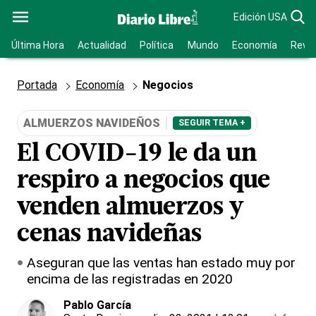
Edición USA
Última Hora
Actualidad
Política
Mundo
Economía
Revis
Portada
Economía
Negocios
ALMUERZOS NAVIDEÑOS
SEGUIR TEMA +
El COVID-19 le da un
respiro a negocios que
venden almuerzos y
cenas navideñas
Aseguran que las ventas han estado muy por
encima de las registradas en 2020
Pablo García