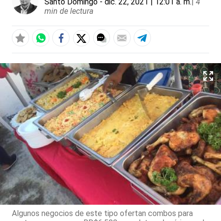
Santo Domingo
- dic. 22, 2021 | 12:01 a. m.
|
4
min de lectura
Algunos negocios de este tipo ofertan combos para