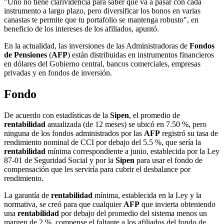
"Uno no tiene clarividencia para saber qué va a pasar con cada
instrumento a largo plazo, pero diversificar los bonos en varias
canastas te permite que tu portafolio se mantenga robusto", en
beneficio de los intereses de los afiliados, apuntó.
En la actualidad, las inversiones de las Administradoras de
Fondos
de Pensiones
(
AFP
) están distribuidas en instrumentos financieros
en dólares del Gobierno central, bancos comerciales, empresas
privadas y en fondos de inversión.
Fondo
De acuerdo con estadísticas de la
Sipen
, el promedio de
rentabilidad
anualizada (de 12 meses) se ubicó en 7.50 %, pero
ninguna de los fondos administrados por las
AFP
registró su tasa de
rendimiento nominal de CCI por debajo del 5.5 %, que sería la
rentabilidad
mínima correspondiente a junio, establecida por la Ley
87-01 de Seguridad Social y por la
Sipen
para usar el fondo de
compensación que les serviría para cubrir el desbalance por
rendimiento.
La garantía de
rentabilidad
mínima, establecida en la Ley y la
normativa, se creó para que cualquier
AFP
que invierta obteniendo
una
rentabilidad
por debajo del promedio del sistema menos un
margen de 2 %, compense el faltante a los afiliados del fondo de