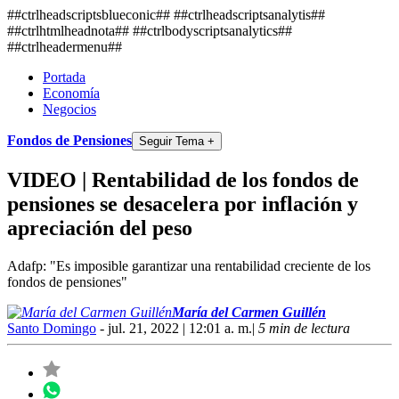
##ctrlheadscriptsblueconic## ##ctrlheadscriptsanalytis##
##ctrlhtmlheadnota##
##ctrlbodyscriptsanalytics##
##ctrlheadermenu##
Portada
Economía
Negocios
Fondos de Pensiones
Seguir Tema +
VIDEO | Rentabilidad de los fondos de
pensiones se desacelera por inflación y
apreciación del peso
Adafp: "Es imposible garantizar una rentabilidad creciente de los
fondos de pensiones"
María del Carmen Guillén
Santo Domingo
- jul. 21, 2022 | 12:01 a. m.
|
5 min de lectura