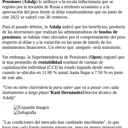
Pensiones
(
Adafp
) lo atribuye a la escala inflacionaria que se
registra por la invasión de Rusia a territorio ucraniano y a la
apreciación del peso frente al dólar estadounidense que en junio de
este 2022 se valoró con 36 centavos.
Para el pasado febrero, la
Adafp
indicó que los beneficios, producto
de las inversiones que realizan las administradoras de
fondos de
pensiones
, se habían visto afectados por el comportamiento del peso
respecto al dólar y a la variación en las tasas de interés de los
instrumentos financieros. Un efecto que -aseguró- sería transitorio.
Sin embargo, la Superintendencia de Pensiones (
Sipen
) registró que
la tasa promedio de
rentabilidad
nominal de cuentas de
capitalización individual (CCI) ha estado bajando desde enero,
cuando se ubicaba en 11.90 % anual, hasta llegar a 7.50 % en junio
de este año.
"Uno no tiene clarividencia para saber que va a pasar con cada
instrumento a largo plazo"
Raúl Hernández
Director técnico de
Adafp
“
"Las condiciones del mercado han cambiado muchísimo", lo que
hace que cada fondo registre ganancias, pero en menor proporción