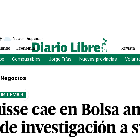
F
Nubes Dispersas
undo
Economía
Revista
ibe
Combustibles
Jorge Frías
Nuevas provincias
Volant
Negocios
IR TEMA +
isse cae en Bolsa an
de investigación a 