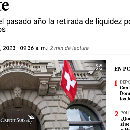
te
el pasado año la retirada de liquidez 
os
, 2023 | 09:36 a. m.
|
2 min de lectura
EN P
DEP
Con 
Domi
los 
POLÍ
¿Qué
si s
y Ma