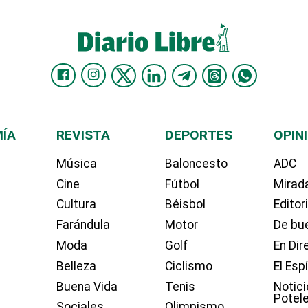
ÍA
REVISTA
DEPORTES
OPIN
Música
Baloncesto
ADC
Cine
Fútbol
Mirada
Cultura
Béisbol
Editor
Farándula
Motor
De bue
Moda
Golf
En Dir
Belleza
Ciclismo
El Esp
Buena Vida
Tenis
Notici
Potel
Sociales
Olimpismo