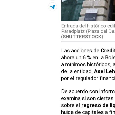
Entrada del histórico edi
Paradplatz (Plaza del Des
(
SHUTTERSTOCK
)
Las acciones de
Credi
ahora un 6 % en la Bol
a mínimos históricos, 
de la entidad,
Axel Le
por el regulador financ
De acuerdo con inform
examina si son ciertas
sobre el
regreso de li
huida de capitales a f