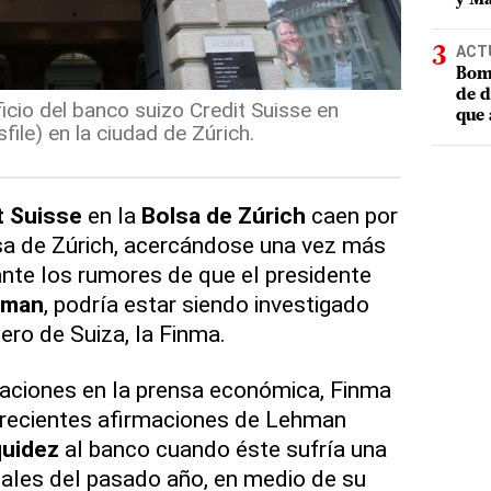
ACT
Bomb
de d
ficio del banco suizo Credit Suisse en
que 
file) en la ciudad de Zúrich.
t Suisse
en la
Bolsa de Zúrich
caen por
sa de Zúrich, acercándose una vez más
ante los rumores de que el presidente
hman
, podría estar siendo investigado
iero de Suiza, la Finma.
aciones en la prensa económica, Finma
 recientes afirmaciones de Lehman
quidez
al banco cuando éste sufría una
inales del pasado año, en medio de su