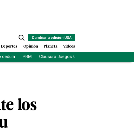
Cambiar a edición USA
Deportes
Opinión
Planeta
Videos
e cédula
PRM
Clausura Juegos Centroamericanos
De la Es
te los
su