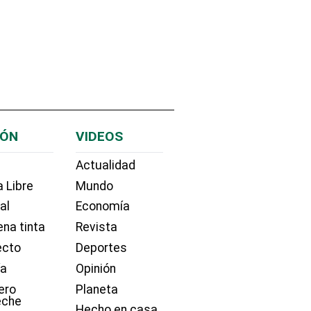
IÓN
VIDEOS
Actualidad
 Libre
Mundo
ial
Economía
na tinta
Revista
ecto
Deportes
ía
Opinión
ero
Planeta
eche
Hecho en casa