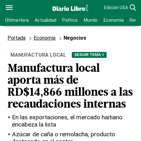
Edición USA
Última Hora
Actualidad
Política
Mundo
Economía
Revis
Portada
Economía
Negocios
MANUFACTURA LOCAL
SEGUIR TEMA +
Manufactura local
aporta más de
RD$14,866 millones a las
recaudaciones internas
En las exportaciones, el mercado haitiano
encabeza la lista
Azúcar de caña o remolacha, producto