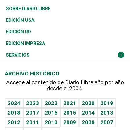
José Boquete
Asia
Consumo
Belleza
Golf
De buena tinta
Clima
Mundo
SOBRE DIARIO LIBRE
Reportajes
África
Vivienda
Buena Vida
Ciclismo
En Directo
Tecnología
Economía
EDICIÓN USA
Ocenanía
Telecom.
Sociales
Tenis
El Espía
Historia
Revista
EDICIÓN RD
Caribe
Global y variable
Novedades
Olimpismo
Noticiero Poteleche
Martes de tecnología
Deportes
EDICIÓN IMPRESA
Resto del mundo
Economía personal
Podcast Arte Libre
Más deportes
Columnistas
Cambio climático
Opinión
SERVICIOS
Macroeconomía
Mi mascota
Resultados deportivos
Lecturas
Planeta
Efemérides
ARCHIVO HISTÓRICO
Hablando con el pediatra
Línea de hit
Más firmas
Hecho en casa
Cumpleaños
Accede al contenido de Diario Libre año por año
desde el 2004.
Diario de nutrición
BRV
Mundo gamer
RSS
Vida y familia
TBT Deportivo
Guía del dinero
Horóscopos
2024
2023
2022
2021
2020
2019
Eñe
2018
2017
2016
2015
2014
2013
Crucigramas
2012
2011
2010
2009
2008
2007
Celebrando la vida