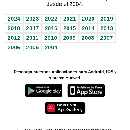
desde el 2004.
Diario de nutrición
Libreta deportiva
Columnistas
Mundo gamer
RSS
Vida y familia
BRV
Ágora
Guía del dinero
Horóscopos
2024
2023
2022
2021
2020
2019
Eñe
TBT Deportivo
2018
2017
2016
2015
2014
2013
2012
2011
2010
2009
2008
2007
Celebrando la vida
2006
2005
2004
Sin complejos
En pocas palabras
Descarga nuestras aplicaciones para Android, iOS y
Escuchando al corazón
sistema Huawei.
Economía Personal
Consulta Libre