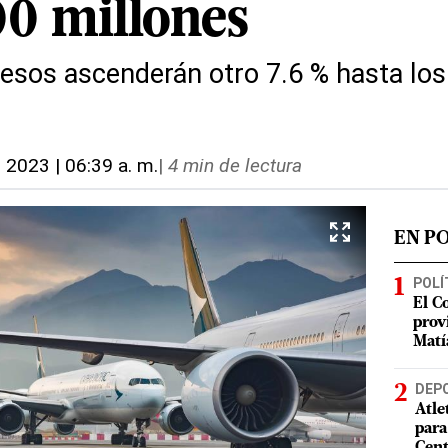
0 millones
resos ascenderán otro 7.6 % hasta los
, 2023 | 06:39 a. m.
|
4 min de lectura
EN P
POLÍ
El C
prov
Matí
DEP
Atle
para
Cent