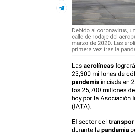
Debido al coronavirus, u
calle de rodaje del aero
marzo de 2020. Las erol
primera vez tras la pand
Las
aerolíneas
lograr
23,300 millones de dól
pandemia
iniciada en 
los 25,700 millones de
hoy por la Asociación 
(IATA).
El sector del
transpor
durante la
pandemia
p