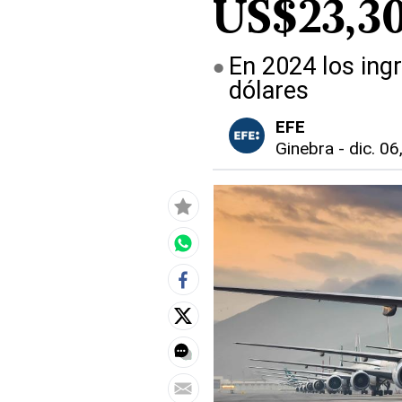
US$23,30
En 2024 los ing
dólares
EFE
Ginebra
-
dic. 06