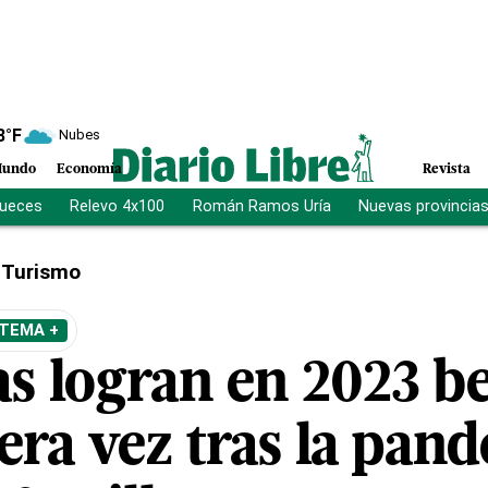
8
°F
Nubes
undo
Economía
Revista
jueces
Relevo 4x100
Román Ramos Uría
Nuevas provincia
Turismo
 TEMA +
s logran en 2023 be
era vez tras la pan