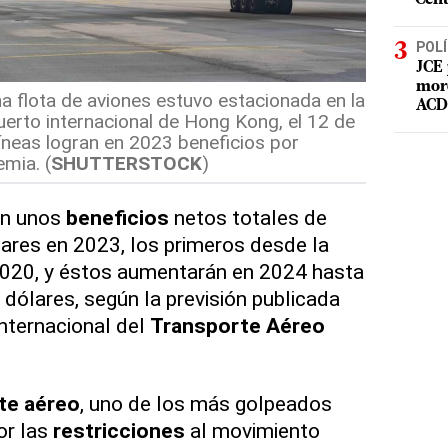
POLÍ
JCE 
mord
na flota de aviones estuvo estacionada en la
ACD 
puerto internacional de Hong Kong, el 12 de
íneas logran en 2023 beneficios por
emia. (
SHUTTERSTOCK
)
án unos
beneficios
netos totales de
ares en 2023, los primeros desde la
2020, y éstos aumentarán en 2024 hasta
 dólares, según la previsión publicada
Internacional del
Transporte Aéreo
te aéreo
, uno de los más golpeados
or las
restricciones
al movimiento