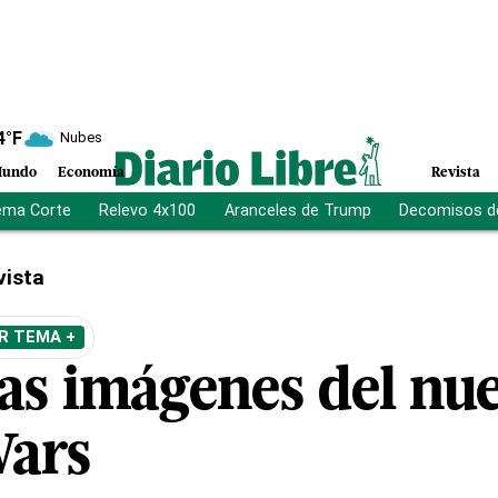
4
°F
Nubes
undo
Economía
Revista
ema Corte
Relevo 4x100
Aranceles de Trump
Decomisos d
vista
R TEMA +
s imágenes del nue
Wars