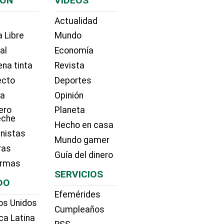
IÓN
VIDEOS
Actualidad
 Libre
Mundo
ial
Economía
na tinta
Revista
ecto
Deportes
ía
Opinión
ero
Planeta
eche
Hecho en casa
nistas
Mundo gamer
ras
Guía del dinero
irmas
SERVICIOS
DO
Efemérides
os Unidos
Cumpleaños
ca Latina