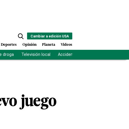
Cambiar a edición USA
Deportes
Opinión
Planeta
Videos
e droga
Televisión local
Accidente Los Ríos
Fuerza antipand
vo juego