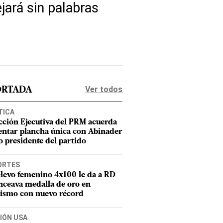
jará sin palabras
Ver todos
ORTADA
TICA
cción Ejecutiva del PRM acuerda
entar plancha única con Abinader
 presidente del partido
ORTES
elevo femenino 4x100 le da a RD
nceava medalla de oro en
tismo con nuevo récord
IÓN USA