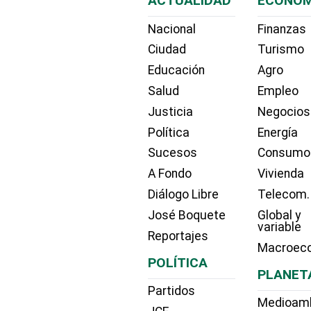
ACTUALIDAD
ECONOM
Nacional
Finanzas
Ciudad
Turismo
Educación
Agro
Salud
Empleo
Justicia
Negocios
Política
Energía
Sucesos
Consumo
A Fondo
Vivienda
Diálogo Libre
Telecom.
José Boquete
Global y
variable
Reportajes
Macroec
POLÍTICA
PLANET
Partidos
Medioam