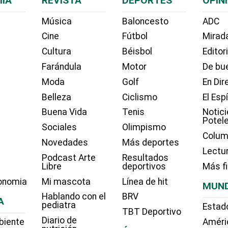
ÍA
REVISTA
DEPORTES
OPIN
Música
Baloncesto
ADC
Cine
Fútbol
Mirada
Cultura
Béisbol
Editor
Farándula
Motor
De bue
Moda
Golf
En Dir
Belleza
Ciclismo
El Esp
Buena Vida
Tenis
Notici
Potel
Sociales
Olimpismo
Colum
Novedades
Más deportes
Lectu
Podcast Arte
Resultados
Libre
deportivos
Más f
onomia
Mi mascota
Línea de hit
MUN
Hablando con el
BRV
A
pediatra
Estad
TBT Deportivo
Diario de
biente
Améri