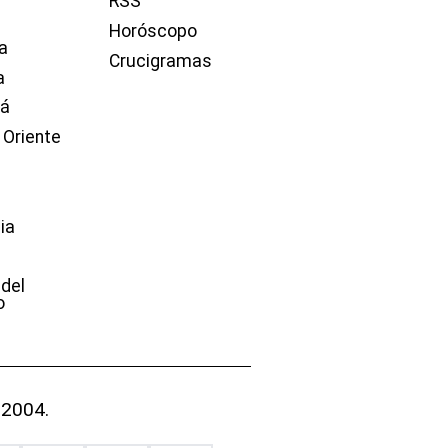
RSS
Horóscopo
a
Crucigramas
a
dá
 Oriente
ia
e
 del
o
 2004.