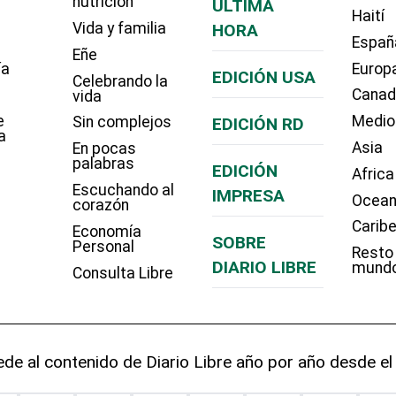
nutrición
ÚLTIMA
Haití
Vida y familia
HORA
Españ
Eñe
ía
Europ
EDICIÓN USA
Celebrando la
Cana
vida
e
Medio
Sin complejos
EDICIÓN RD
a
Asia
En pocas
palabras
EDICIÓN
Africa
Escuchando al
IMPRESA
Ocean
corazón
Carib
Economía
SOBRE
Personal
Resto
DIARIO LIBRE
mund
Consulta Libre
de al contenido de Diario Libre año por año desde el