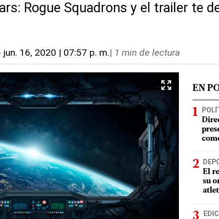
rs: Rogue Squadrons y el trailer te de
-
jun. 16, 2020 | 07:57 p. m.
|
1 min de lectura
EN P
POLÍ
Dire
pres
como
DEP
El r
su o
atle
EDIC