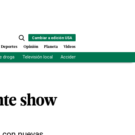
Cambiar a edición USA
Deportes
Opinión
Planeta
Videos
e droga
Televisión local
Accidente Los Ríos
Fuerza antipand
nte show
s con nuevas