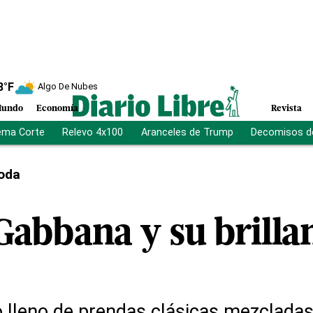
8
°F
Algo De Nubes
undo
Economía
Revista
ema Corte
Relevo 4x100
Aranceles de Trump
Decomisos d
oda
Gabbana y su brilla
vo lleno de prendas clásicas mezclada