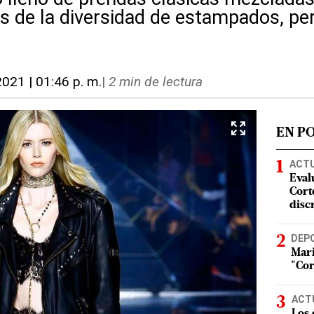
s de la diversidad de estampados, per
2021 | 01:46 p. m.
|
2 min de lectura
EN P
ACT
Eval
Corte
disc
DEP
Mari
"Cor
ACT
Los