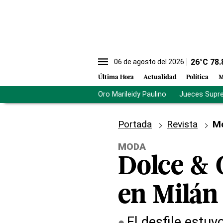
26
°C
78.
06 de agosto del 2026
Última Hora
Actualidad
Política
M
Oro Marileidy Paulino
Jueces Supr
Portada
Revista
M
MODA
Dolce & 
en Milán
El desfile estu