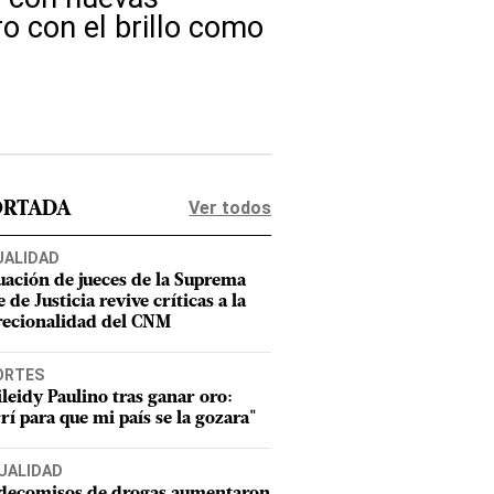
o con el brillo como
Ver todos
ORTADA
UALIDAD
uación de jueces de la Suprema
 de Justicia revive críticas a la
recionalidad del CNM
ORTES
leidy Paulino tras ganar oro:
rí para que mi país se la gozara"
UALIDAD
 decomisos de drogas aumentaron