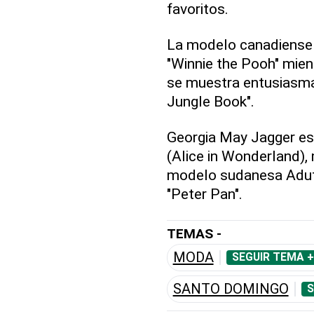
favoritos.
La modelo canadiense 
"Winnie the Pooh" mien
se muestra entusiasma
Jungle Book".
Georgia May Jagger est
(Alice in Wonderland), 
modelo sudanesa Adut 
"Peter Pan".
TEMAS -
MODA
SEGUIR TEMA +
SANTO DOMINGO
S