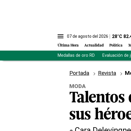
28
°C
82.
07 de agosto del 2026
Última Hora
Actualidad
Política
M
Medallas de oro RD
Evaluación de 
Portada
Revista
M
MODA
Talentos
sus héro
Cara Delevingne