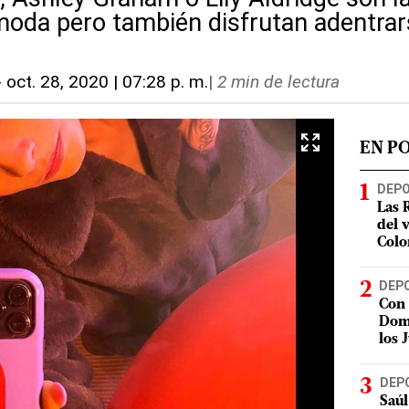
moda pero también disfrutan adentrars
-
oct. 28, 2020 | 07:28 p. m.
|
2 min de lectura
EN P
DEP
Las 
del 
Colo
DEP
Con 
Domi
los 
DEP
Saúl