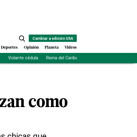
Cambiar a edición USA
Deportes
Opinión
Planeta
Videos
s
Volante cédula
Reina del Caribe
Clausura Juegos Centro
razan como
as chicas que