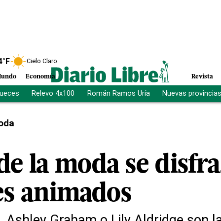
4
°F
Cielo Claro
undo
Economía
Revista
jueces
Relevo 4x100
Román Ramos Uría
Nuevas provincia
oda
 de la moda se disf
es animados
, Ashley Graham o Lily Aldridge son l