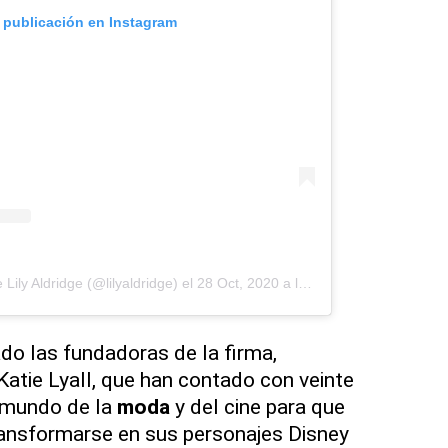
a publicación en Instagram
Lily Aldridge (@lilyaldridge)
el
28 Oct, 2020 a las 11:14 PDT
ado las fundadoras de la firma,
Katie Lyall, que han contado con veinte
 mundo de la
moda
y del cine para que
ransformarse en sus personajes Disney