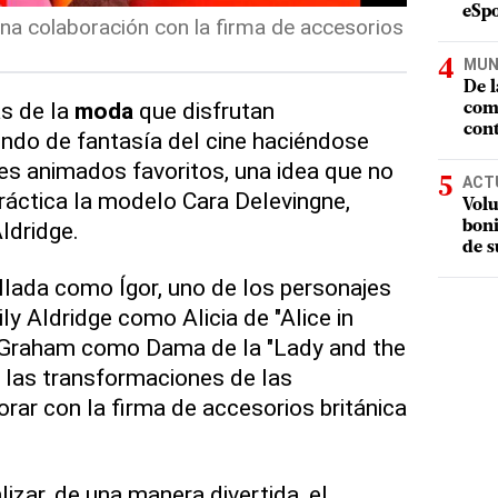
eSpo
 una colaboración con la firma de accesorios
MUN
De l
s de la
moda
que disfrutan
com
cont
ndo de fantasía del cine haciéndose
es animados favoritos, una idea que no
ACT
áctica la modelo Cara Delevingne,
Volu
ldridge.
boni
de s
lada como Ígor, uno de los personajes
ily Aldridge como Alicia de "Alice in
 Graham como Dama de la "Lady and the
 las transformaciones de las
borar con la firma de accesorios británica
lizar, de una manera divertida, el