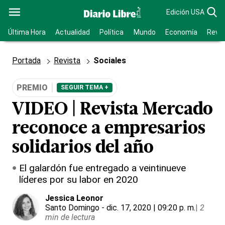
Edición USA
Última Hora
Actualidad
Política
Mundo
Economía
Revis
Portada
Revista
Sociales
PREMIO
SEGUIR TEMA +
VIDEO | Revista Mercado
reconoce a empresarios
solidarios del año
El galardón fue entregado a veintinueve
líderes por su labor en 2020
Jessica Leonor
Santo Domingo
- dic. 17, 2020 | 09:20 p. m.
|
2
min de lectura