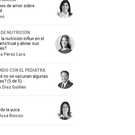
nes de amor sobre
ad
mó
 DE NUTRICIÓN
a nutrición influir en el
enstrual y aliviar sus
as?
ka Pérez Lara
NDO CON EL PEDIATRA
ué no se vacunan algunas
s? (5 de 5)
 Díaz Guillén
do la yuca
José Rincón