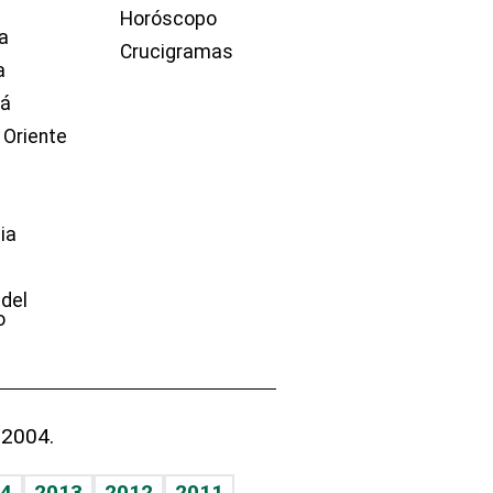
Horóscopo
a
Crucigramas
a
dá
 Oriente
ia
e
 del
o
 2004.
4
2013
2012
2011