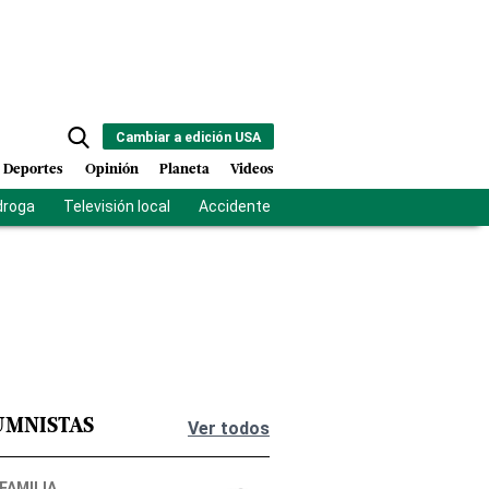
Cambiar a edición USA
Deportes
Opinión
Planeta
Videos
droga
Televisión local
Accidente Los Ríos
Fuerza antipandilla
UMNISTAS
Ver todos
 FAMILIA