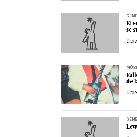
GEN
El 
se 
Dici
MÚS
Fal
de l
Dici
GEN
Lew