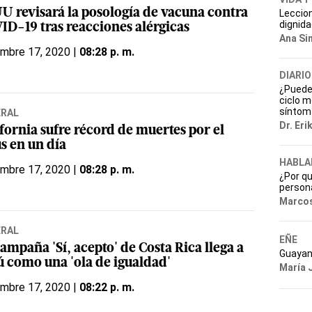
U revisará la posología de vacuna contra
Leccio
dignid
ID-19 tras reacciones alérgicas
Ana Si
embre 17, 2020 |
08:28 p. m.
DIARIO
¿Puede l
ciclo m
síntom
ERAL
Dr. Eri
fornia sufre récord de muertes por el
s en un día
HABLA
embre 17, 2020 |
08:28 p. m.
¿Por q
persona
Marcos
ERAL
EÑE
ampaña 'Sí, acepto' de Costa Rica llega a
Guayan
ú como una 'ola de igualdad'
María 
embre 17, 2020 |
08:22 p. m.