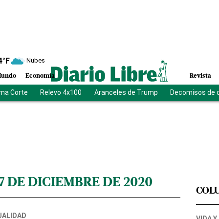
4
°F
Nubes
undo
Economía
Revista
ma Corte
Relevo 4x100
Aranceles de Trump
Decomisos de 
17 DE DICIEMBRE DE 2020
COL
UALIDAD
VIDA Y