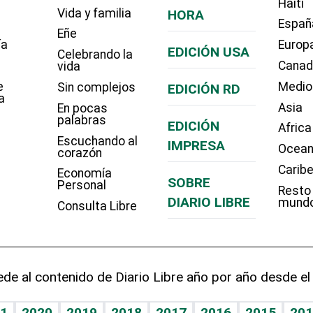
Haití
Vida y familia
HORA
Españ
Eñe
ía
Europ
EDICIÓN USA
Celebrando la
Cana
vida
e
Medio
Sin complejos
EDICIÓN RD
a
Asia
En pocas
palabras
EDICIÓN
Africa
Escuchando al
IMPRESA
Ocean
corazón
Carib
Economía
SOBRE
Personal
Resto
DIARIO LIBRE
mund
Consulta Libre
de al contenido de Diario Libre año por año desde el
1
2020
2019
2018
2017
2016
2015
201