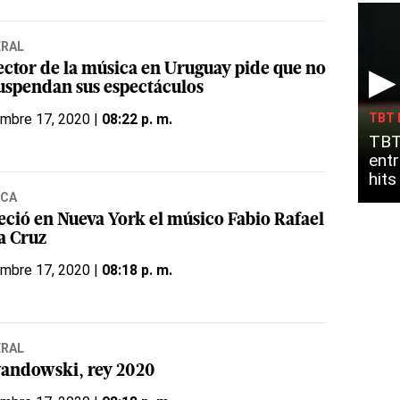
ERAL
▶
sector de la música en Uruguay pide que no
suspendan sus espectáculos
embre 17, 2020 |
08:22 p. m.
TBT 
TBT
entr
hit
ICA
leció en Nueva York el músico Fabio Rafael
a Cruz
embre 17, 2020 |
08:18 p. m.
ERAL
andowski, rey 2020