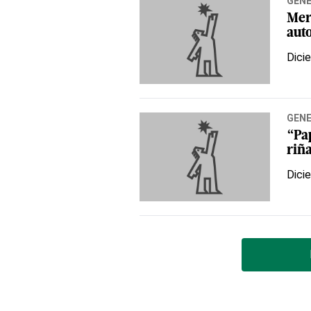
GEN
Mer
aut
Dici
GEN
“Pa
riñ
Dici