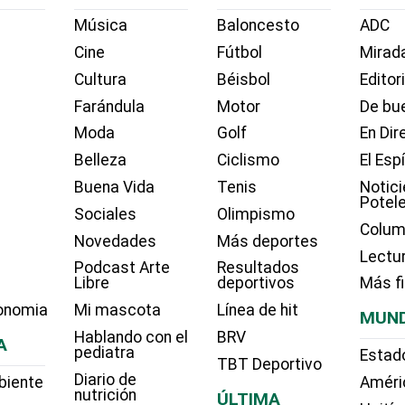
Música
Baloncesto
ADC
Cine
Fútbol
Mirada
Cultura
Béisbol
Editor
Farándula
Motor
De bue
Moda
Golf
En Dir
Belleza
Ciclismo
El Esp
Buena Vida
Tenis
Notici
Potel
Sociales
Olimpismo
Colum
Novedades
Más deportes
Lectu
Podcast Arte
Resultados
Libre
deportivos
Más f
onomia
Mi mascota
Línea de hit
MUN
Hablando con el
BRV
A
pediatra
Estad
TBT Deportivo
Diario de
biente
Améri
nutrición
ÚLTIMA