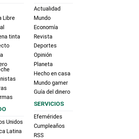
Actualidad
 Libre
Mundo
ial
Economía
na tinta
Revista
ecto
Deportes
ía
Opinión
ero
Planeta
eche
Hecho en casa
nistas
Mundo gamer
ras
Guía del dinero
irmas
SERVICIOS
DO
Efemérides
os Unidos
Cumpleaños
ca Latina
RSS