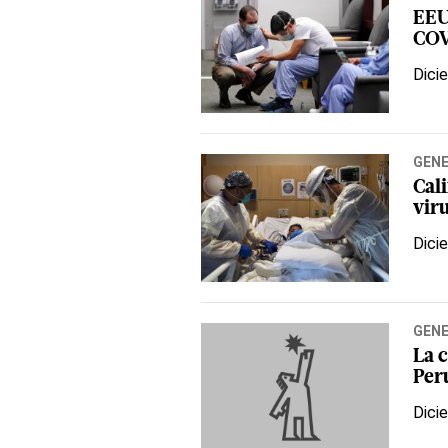
EEU
COV
Dici
GEN
Cali
viru
Dici
GEN
La c
Per
Dici