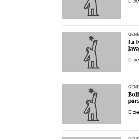
Dici
GEN
La 
lav
Dici
GEN
Bol
par
Dici