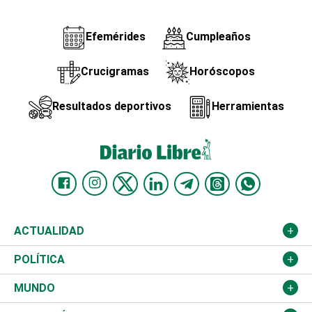
Efemérides
Cumpleaños
Crucigramas
Horóscopos
Resultados deportivos
Herramientas
ACTUALIDAD
Nacional
POLÍTICA
Ciudad
Partidos
MUNDO