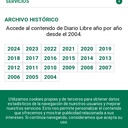
Podcast Arte Libre
Más deportes
Columnistas
Cambio climático
Opinión
SERVICIOS
Macroeconomía
Mi mascota
Resultados deportivos
Lecturas
Planeta
Efemérides
ARCHIVO HISTÓRICO
Hablando con el pediatra
Línea de hit
Más firmas
Hecho en casa
Cumpleaños
Accede al contenido de Diario Libre año por año
desde el 2004.
Diario de nutrición
BRV
Mundo gamer
RSS
Vida y familia
TBT Deportivo
Guía del dinero
Horóscopos
2024
2023
2022
2021
2020
2019
Eñe
2018
2017
2016
2015
2014
2013
Crucigramas
2012
2011
2010
2009
2008
2007
Celebrando la vida
2006
2005
2004
Sin complejos
En pocas palabras
Utilizamos cookies propias y de terceros para obtener datos
Descarga nuestras aplicaciones para Android, iOS y
Escuchando al corazón
estadísticos de la navegación de nuestros usuarios y mejorar
sistema Huawei.
nuestros servicios. Esto nos permite personalizar el contenido
que ofrecemos y mostrar publicidad relacionada a sus
Economía Personal
intereses. Si continúa navegando, consideramos que acepta su
uso.
Consulta Libre