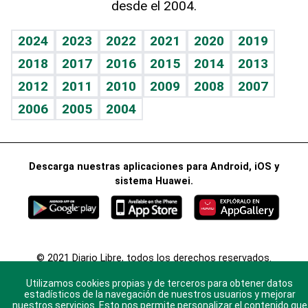
desde el 2004.
Diario de nutrición
BRV
Mundo gamer
RSS
Vida y familia
TBT Deportivo
Guía del dinero
Horóscopos
2024
2023
2022
2021
2020
2019
Eñe
2018
2017
2016
2015
2014
2013
Crucigramas
2012
2011
2010
2009
2008
2007
Celebrando la vida
2006
2005
2004
Sin complejos
En pocas palabras
Descarga nuestras aplicaciones para Android, iOS y
Escuchando al corazón
sistema Huawei.
Economía Personal
Consulta Libre
© 2021 Diario Libre, todos los derechos reservados.
Consulta el
Aviso Legal
. Ponte en
Contacto
con
Utilizamos cookies propias y de terceros para obtener datos
nosotros y conoce más sobre Diario Libre
estadísticos de la navegación de nuestros usuarios y mejorar
nuestros servicios. Esto nos permite personalizar el contenido que