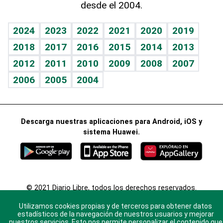
desde el 2004.
Diario de nutrición
Libreta deportiva
Lecturas
Mundo gamer
RSS
Vida y familia
BRV
Más firmas
Guía del dinero
Horóscopos
2024
2023
2022
2021
2020
2019
Eñe
TBT Deportivo
2018
2017
2016
2015
2014
2013
Juegos
2012
2011
2010
2009
2008
2007
Celebrando la vida
2006
2005
2004
Sin complejos
En pocas palabras
Descarga nuestras aplicaciones para Android, iOS y
Escuchando al corazón
sistema Huawei.
Economía Personal
Consulta Libre
© 2021 Diario Libre, todos los derechos reservados.
Consulta el
Aviso Legal
. Ponte en
Contacto
con
Utilizamos cookies propias y de terceros para obtener datos
nosotros y conoce más sobre Diario Libre
estadísticos de la navegación de nuestros usuarios y mejorar
nuestros servicios. Esto nos permite personalizar el contenido que