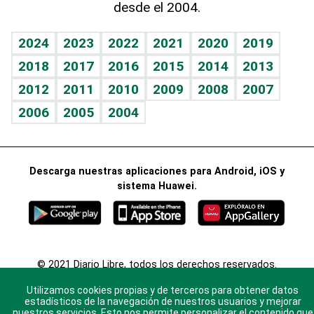
desde el 2004.
Diario de nutrición
Libreta deportiva
Lecturas
Mundo gamer
RSS
Vida y familia
BRV
Más firmas
Guía del dinero
Horóscopos
2024
2023
2022
2021
2020
2019
Eñe
TBT Deportivo
2018
2017
2016
2015
2014
2013
Juegos
2012
2011
2010
2009
2008
2007
Celebrando la vida
2006
2005
2004
Sin complejos
En pocas palabras
Descarga nuestras aplicaciones para Android, iOS y
Escuchando al corazón
sistema Huawei.
Economía Personal
Consulta Libre
© 2021 Diario Libre, todos los derechos reservados.
Consulta el
Aviso Legal
. Ponte en
Contacto
con
Utilizamos cookies propias y de terceros para obtener datos
nosotros y conoce más sobre Diario Libre
estadísticos de la navegación de nuestros usuarios y mejorar
nuestros servicios. Esto nos permite personalizar el contenido que