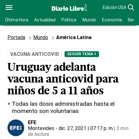
Edición USA
Última Hora
Actualidad
Política
Mundo
Economía
Revis
Portada
Mundo
América Latina
VACUNA ANTICOVID
SEGUIR TEMA +
Uruguay adelanta
vacuna anticovid para
niños de 5 a 11 años
Todas las dosis administradas hasta el
momento son voluntarias
EFE
Montevideo
- dic. 27, 2021 | 07:17 p. m.
|
3 min
de lectura