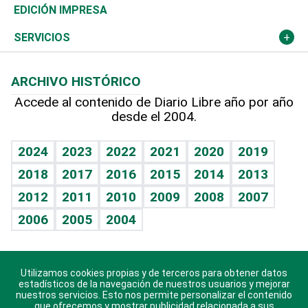
Caribe
Global y variable
Novedades
Olimpismo
Noticiero Poteleche
Martes de tecnología
Deportes
EDICIÓN IMPRESA
Resto del mundo
Economía personal
Podcast Arte Libre
Más deportes
Columnistas
Cambio climático
Opinión
SERVICIOS
Macroeconomía
Mi mascota
Resultados deportivos
Lecturas
Planeta
Efemérides
ARCHIVO HISTÓRICO
Hablando con el pediatra
Línea de hit
Más firmas
Hecho en casa
Cumpleaños
Accede al contenido de Diario Libre año por año
desde el 2004.
Diario de nutrición
BRV
Mundo gamer
RSS
Vida y familia
TBT Deportivo
Guía del dinero
Horóscopos
2024
2023
2022
2021
2020
2019
Eñe
2018
2017
2016
2015
2014
2013
Crucigramas
2012
2011
2010
2009
2008
2007
Celebrando la vida
2006
2005
2004
Sin complejos
En pocas palabras
Utilizamos cookies propias y de terceros para obtener datos
Descarga nuestras aplicaciones para Android, iOS y
Escuchando al corazón
estadísticos de la navegación de nuestros usuarios y mejorar
sistema Huawei.
nuestros servicios. Esto nos permite personalizar el contenido
que ofrecemos y mostrar publicidad relacionada a sus