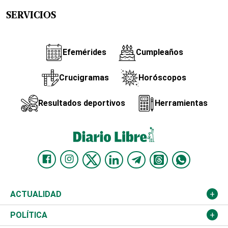
SERVICIOS
Efemérides
Cumpleaños
Crucigramas
Horóscopos
Resultados deportivos
Herramientas
ACTUALIDAD
Nacional
POLÍTICA