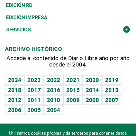
Ocenanía
Telecom.
Sociales
Tenis
El Espía
Historia
Revista
EDICIÓN RD
Caribe
Global y variable
Novedades
Olimpismo
Noticiero Poteleche
Martes de tecnología
Deportes
EDICIÓN IMPRESA
Resto del mundo
Economía personal
Podcast Arte Libre
Más deportes
Columnistas
Cambio climático
Opinión
SERVICIOS
Macroeconomía
Mi mascota
Resultados deportivos
Lecturas
Planeta
Efemérides
ARCHIVO HISTÓRICO
Hablando con el pediatra
Línea de hit
Más firmas
Hecho en casa
Cumpleaños
Accede al contenido de Diario Libre año por año
desde el 2004.
Diario de nutrición
BRV
Mundo gamer
RSS
Vida y familia
TBT Deportivo
Guía del dinero
Horóscopos
2024
2023
2022
2021
2020
2019
Eñe
2018
2017
2016
2015
2014
2013
Crucigramas
2012
2011
2010
2009
2008
2007
Celebrando la vida
2006
2005
2004
Sin complejos
En pocas palabras
Utilizamos cookies propias y de terceros para obtener datos
Descarga nuestras aplicaciones para Android, iOS y