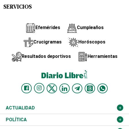
SERVICIOS
Efemérides
Cumpleaños
Crucigramas
Horóscopos
Resultados deportivos
Herramientas
ACTUALIDAD
Nacional
POLÍTICA