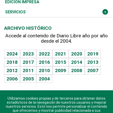
Caribe
Global y variable
Novedades
Olimpismo
Noticiero Poteleche
Martes de tecnología
Deportes
EDICIÓN IMPRESA
Resto del mundo
Economía personal
Podcast Arte Libre
Más deportes
Columnistas
Cambio climático
Opinión
SERVICIOS
Macroeconomía
Mi mascota
Resultados deportivos
Lecturas
Planeta
Efemérides
ARCHIVO HISTÓRICO
Hablando con el pediatra
Línea de hit
Más firmas
Hecho en casa
Cumpleaños
Accede al contenido de Diario Libre año por año
desde el 2004.
Diario de nutrición
BRV
Mundo gamer
RSS
Vida y familia
TBT Deportivo
Guía del dinero
Horóscopos
2024
2023
2022
2021
2020
2019
Eñe
2018
2017
2016
2015
2014
2013
Crucigramas
2012
2011
2010
2009
2008
2007
Celebrando la vida
2006
2005
2004
Sin complejos
En pocas palabras
Utilizamos cookies propias y de terceros para obtener datos
Descarga nuestras aplicaciones para Android, iOS y
Escuchando al corazón
estadísticos de la navegación de nuestros usuarios y mejorar
sistema Huawei.
nuestros servicios. Esto nos permite personalizar el contenido
que ofrecemos y mostrar publicidad relacionada a sus
Economía Personal