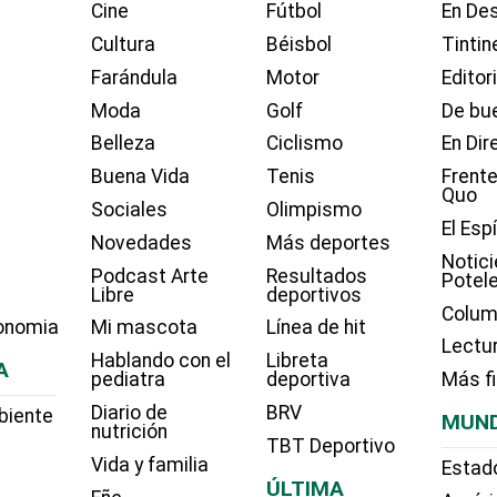
Cine
Fútbol
En Des
Cultura
Béisbol
Tintin
Farándula
Motor
Editor
Moda
Golf
De bue
Belleza
Ciclismo
En Dir
Buena Vida
Tenis
Frente
Quo
Sociales
Olimpismo
El Esp
Novedades
Más deportes
Notici
Podcast Arte
Resultados
Potel
Libre
deportivos
Colum
onomia
Mi mascota
Línea de hit
Lectu
Hablando con el
Libreta
A
pediatra
deportiva
Más f
Diario de
BRV
biente
MUN
nutrición
TBT Deportivo
Vida y familia
Estad
ÚLTIMA