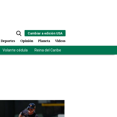
Cambiar a edición USA
Deportes
Opinión
Planeta
Videos
Volante cédula
Reina del Caribe
Clausura Juegos Centroamer