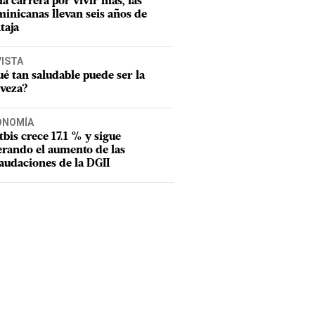
la carrera por vivir más, las
inicanas llevan seis años de
taja
VISTA
é tan saludable puede ser la
veza?
ONOMÍA
Itbis crece 17.1 % y sigue
erando el aumento de las
audaciones de la DGII