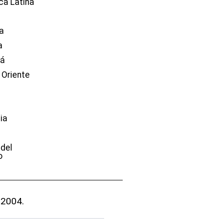
ca Latina
a
a
dá
 Oriente
ia
e
 del
o
 2004.