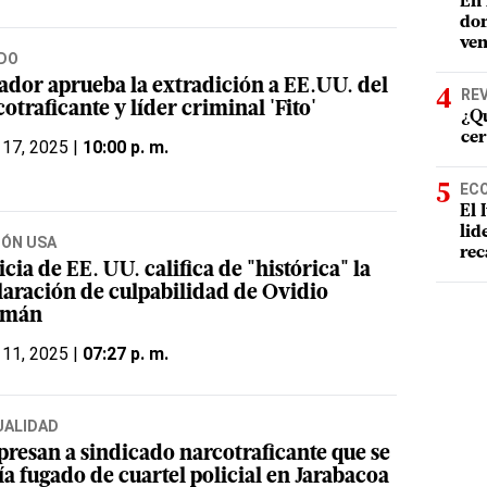
En 
dom
ven
DO
ador aprueba la extradición a EE.UU. del
RE
otraficante y líder criminal 'Fito'
¿Qu
cer
 17, 2025 |
10:00 p. m.
EC
El 
lid
IÓN USA
rec
icia de EE. UU. califica de "histórica" la
laración de culpabilidad de Ovidio
zmán
 11, 2025 |
07:27 p. m.
UALIDAD
presan a sindicado narcotraficante que se
a fugado de cuartel policial en Jarabacoa