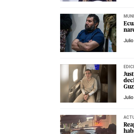
MUN
Ecu
narc
Julio
EDIC
Just
dec
Gu
Julio
ACT
Rea
habí