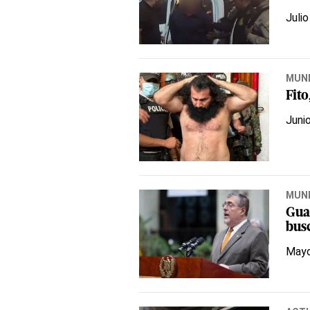
Julio
MUN
Fit
Juni
MUN
Gua
bus
Mayo