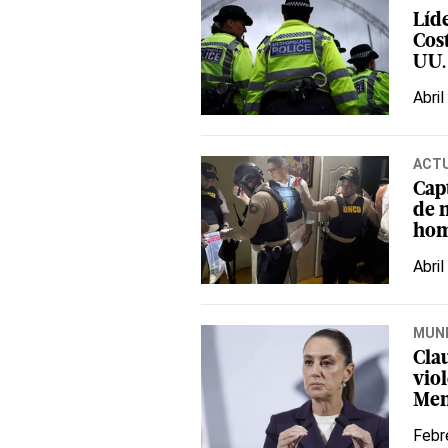
Líde
Cos
UU.
Abril
ACT
Cap
de 
hom
Abril
MUN
Cla
vio
Me
Febr