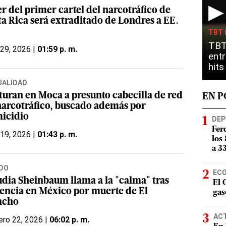
▶
r del primer cartel del narcotráfico de
ta Rica será extraditado de Londres a EE.
TBT 
TBT
 29, 2026 |
01:59 p. m.
entr
hit
UALIDAD
turan en Moca a presunto cabecilla de red
EN 
narcotráfico, buscado además por
icidio
DEP
Fer
 19, 2026 |
01:43 p. m.
los
a 3
DO
EC
udia Sheinbaum llama a la "calma" tras
El 
lencia en México por muerte de El
gas
ncho
AC
ero 22, 2026 |
06:02 p. m.