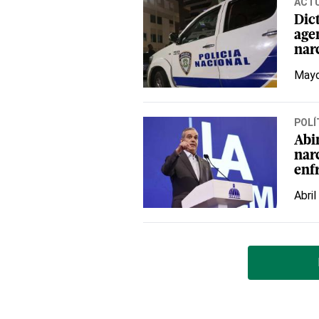
ACT
Dict
agen
nar
Mayo
POLÍ
Abi
nar
enfr
Abril