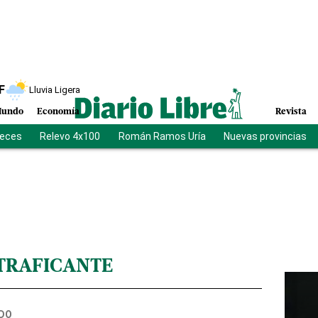
F
Lluvia Ligera
undo
Economía
Revista
ueces
Relevo 4x100
Román Ramos Uría
Nuevas provincias
TRAFICANTE
DO