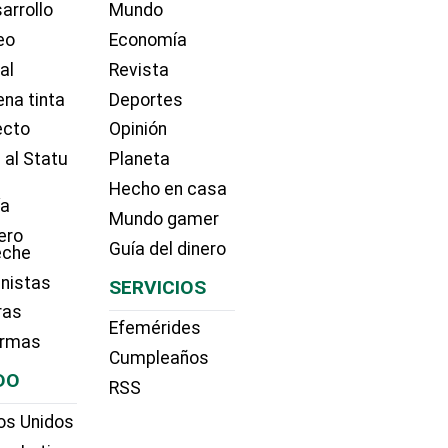
arrollo
Mundo
eo
Economía
ial
Revista
na tinta
Deportes
ecto
Opinión
 al Statu
Planeta
Hecho en casa
ía
Mundo gamer
ero
Guía del dinero
eche
nistas
SERVICIOS
ras
Efemérides
irmas
Cumpleaños
DO
RSS
os Unidos