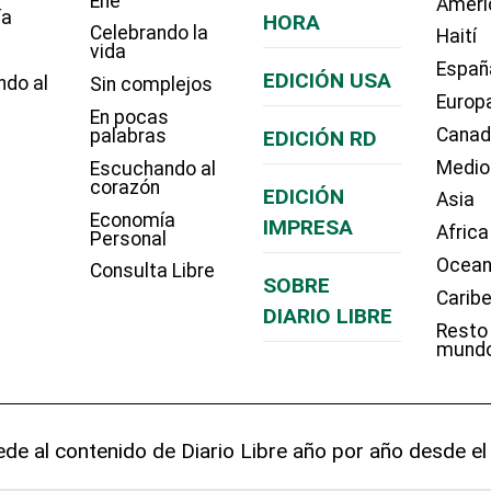
Eñe
Améri
ía
HORA
Celebrando la
Haití
vida
Españ
EDICIÓN USA
ndo al
Sin complejos
Europ
En pocas
Cana
palabras
EDICIÓN RD
Medio
Escuchando al
corazón
EDICIÓN
Asia
Economía
IMPRESA
Africa
Personal
Ocean
Consulta Libre
SOBRE
Carib
DIARIO LIBRE
Resto
mund
de al contenido de Diario Libre año por año desde el