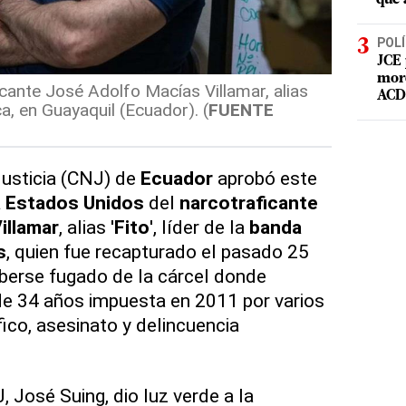
POLÍ
JCE 
mord
icante José Adolfo Macías Villamar, alias
ACD 
ca, en Guayaquil (Ecuador). (
FUENTE
Justicia (CNJ) de
Ecuador
aprobó este
a Estados Unidos
del
narcotraficante
illamar
, alias '
Fito
', líder de la
banda
s
, quien fue recapturado el pasado 25
berse fugado de la cárcel donde
e 34 años impuesta en 2011 por varios
ico, asesinato y delincuencia
, José Suing, dio luz verde a la