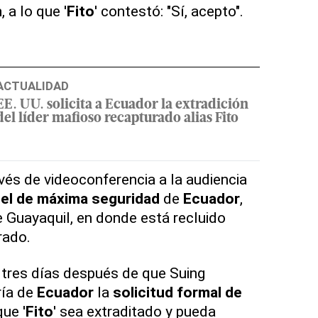
n
, a lo que '
Fito
' contestó: "Sí, acepto".
ACTUALIDAD
EE. UU. solicita a Ecuador la extradición
del líder mafioso recapturado alias Fito
vés de videoconferencia a la audiencia
el de máxima seguridad
de
Ecuador
,
e Guayaquil, en donde está recluido
rado.
ó tres días después de que Suing
ría de
Ecuador
la
solicitud formal de
ue '
Fito
' sea extraditado y pueda