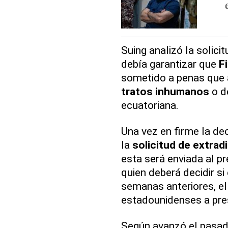
Suing analizó la solici
debía garantizar que
F
sometido a penas que a
tratos inhumanos
o d
ecuatoriana.
Una vez en firme la de
la
solicitud de extrad
esta será enviada al p
quien deberá decidir si 
semanas anteriores, el
estadounidenses a pre
Según avanzó el pasado 