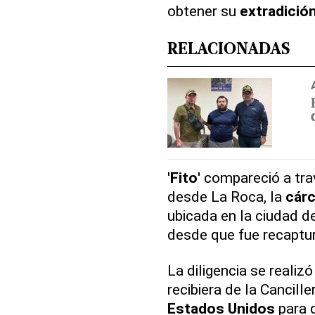
obtener su
extradició
RELACIONADAS
'
Fito
' compareció a tra
desde La Roca, la
cárc
ubicada en la ciudad d
desde que fue recaptu
La diligencia se realiz
recibiera de la Cancille
Estados Unidos
para q