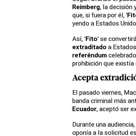
Reimberg
, la decisió
que, si fuera por él, '
Fit
yendo a Estados Unidos
Así, '
Fito
' se convertir
extraditado
a Estados 
referéndum
celebrado 
prohibición que existía
Acepta
extradici
El pasado viernes, Mac
banda criminal más ant
Ecuador
, aceptó ser e
Durante una audiencia,
oponía a la solicitud 