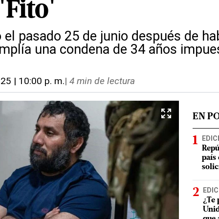
'Fito'
 el pasado 25 de junio después de ha
umplía una condena de 34 años impue
025 | 10:00 p. m.
|
4 min de lectura
EN P
EDIC
Repú
país
soli
EDIC
¿Te 
Unid
que 