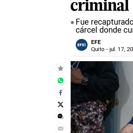
criminal 
Fue recapturado
cárcel donde c
EFE
Quito
-
jul. 17, 2