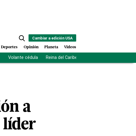
Cambiar a edición USA
Deportes
Opinión
Planeta
Videos
s
Volante cédula
Reina del Caribe
Clausura Juegos Centro
ión a
 líder