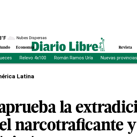
8
°F
Nubes Dispersas
undo
Economía
Revista
jueces
Relevo 4x100
Román Ramos Uría
Nuevas provincia
érica Latina
aprueba la extradic
l narcotraficante y