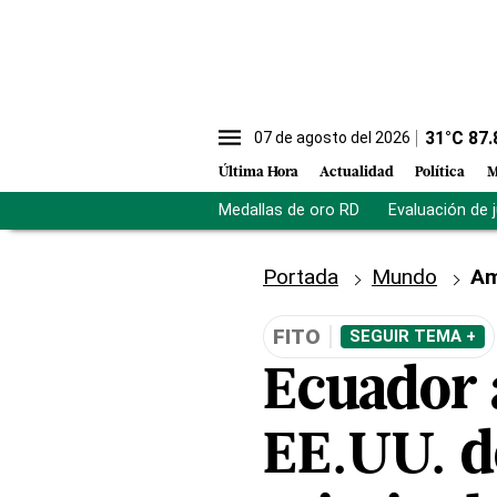
31
°C
87.
07 de agosto del 2026
Última Hora
Actualidad
Política
M
Medallas de oro RD
Evaluación de 
Portada
Mundo
Am
FITO
SEGUIR TEMA +
Ecuador 
EE.UU. de