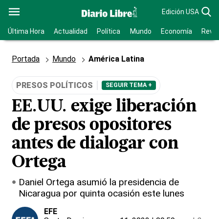
Edición USA
Última Hora
Actualidad
Política
Mundo
Economía
Revis
Portada
Mundo
América Latina
PRESOS POLÍTICOS
SEGUIR TEMA +
EE.UU. exige liberación
de presos opositores
antes de dialogar con
Ortega
Daniel Ortega asumió la presidencia de
Nicaragua por quinta ocasión este lunes
EFE