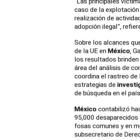
“Las principales víctim
caso de la explotación
realización de activida
adopción ilegal”, refier
Sobre los alcances qu
de la UE en
México
, G
los resultados brinde
área del análisis de co
coordina el rastreo de
estrategias de
investi
de búsqueda en el país
México
contabilizó ha
95,000 desaparecidos y
fosas comunes y en mo
subsecretario de Dere