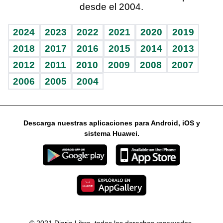
desde el 2004.
Diario de nutrición
Libreta deportiva
Columnistas
Mundo gamer
RSS
Vida y familia
BRV
Ágora
Guía del dinero
Horóscopos
2024
2023
2022
2021
2020
2019
Eñe
TBT Deportivo
2018
2017
2016
2015
2014
2013
2012
2011
2010
2009
2008
2007
Celebrando la vida
2006
2005
2004
Sin complejos
En pocas palabras
Descarga nuestras aplicaciones para Android, iOS y
Escuchando al corazón
sistema Huawei.
Economía Personal
Consulta Libre
© 2021 Diario Libre, todos los derechos reservados.