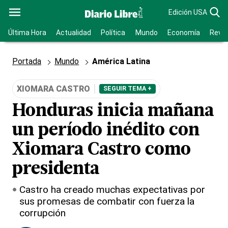
Edición USA
Última Hora
Actualidad
Política
Mundo
Economía
Revis
Portada
Mundo
América Latina
XIOMARA CASTRO
SEGUIR TEMA +
Honduras inicia mañana
un período inédito con
Xiomara Castro como
presidenta
Castro ha creado muchas expectativas por
sus promesas de combatir con fuerza la
corrupción