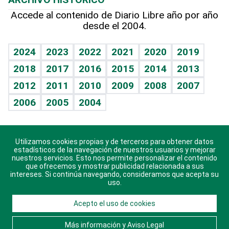
Hablando con el pediatra
Línea de hit
Más firmas
Hecho en casa
Cumpleaños
Accede al contenido de Diario Libre año por año
desde el 2004.
Diario de nutrición
BRV
Mundo gamer
RSS
Vida y familia
TBT Deportivo
Guía del dinero
Horóscopos
2024
2023
2022
2021
2020
2019
Eñe
2018
2017
2016
2015
2014
2013
Crucigramas
2012
2011
2010
2009
2008
2007
Celebrando la vida
2006
2005
2004
Sin complejos
En pocas palabras
Utilizamos cookies propias y de terceros para obtener datos
Descarga nuestras aplicaciones para Android, iOS y
Escuchando al corazón
estadísticos de la navegación de nuestros usuarios y mejorar
sistema Huawei.
nuestros servicios. Esto nos permite personalizar el contenido
que ofrecemos y mostrar publicidad relacionada a sus
Economía Personal
intereses. Si continúa navegando, consideramos que acepta su
uso.
Consulta Libre
Acepto el uso de cookies
© 2021 Diario Libre, todos los derechos reservados.
Consulta el
Aviso Legal
. Ponte en
Contacto
con
Más información y Aviso Legal