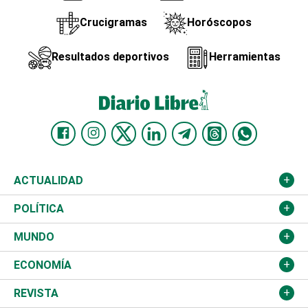
Crucigramas
Horóscopos
Resultados deportivos
Herramientas
ACTUALIDAD
Nacional
POLÍTICA
Ciudad
Partidos
MUNDO
Educación
JCE
Estados Unidos
ECONOMÍA
Salud
TSE
América Latina
Finanzas
REVISTA