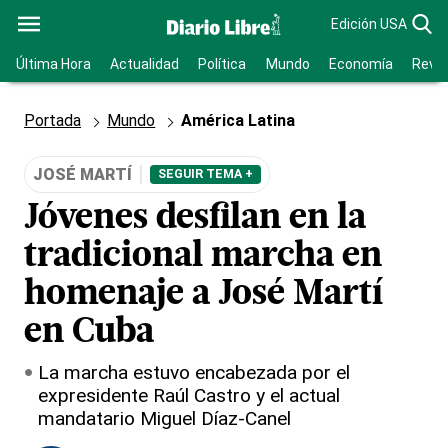
Edición USA
Última Hora
Actualidad
Política
Mundo
Economía
Revis
Portada
Mundo
América Latina
JOSÉ MARTÍ
SEGUIR TEMA +
Jóvenes desfilan en la
tradicional marcha en
homenaje a José Martí
en Cuba
La marcha estuvo encabezada por el
expresidente Raúl Castro y el actual
mandatario Miguel Díaz-Canel