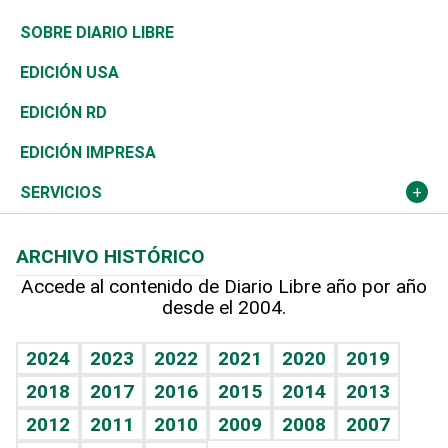
José Boquete
Asia
Consumo
Belleza
Golf
De buena tinta
Clima
Mundo
SOBRE DIARIO LIBRE
Reportajes
África
Vivienda
Buena Vida
Ciclismo
En Directo
Tecnología
Economía
EDICIÓN USA
Ocenanía
Telecom.
Sociales
Tenis
El Espía
Historia
Revista
EDICIÓN RD
Caribe
Global y variable
Novedades
Olimpismo
Noticiero Poteleche
Martes de tecnología
Deportes
EDICIÓN IMPRESA
Resto del mundo
Economía personal
Podcast Arte Libre
Más deportes
Columnistas
Cambio climático
Opinión
SERVICIOS
Macroeconomía
Mi mascota
Resultados deportivos
Lecturas
Planeta
Efemérides
ARCHIVO HISTÓRICO
Hablando con el pediatra
Línea de hit
Más firmas
Hecho en casa
Cumpleaños
Accede al contenido de Diario Libre año por año
desde el 2004.
Diario de nutrición
BRV
Mundo gamer
RSS
Vida y familia
TBT Deportivo
Guía del dinero
Horóscopos
2024
2023
2022
2021
2020
2019
Eñe
2018
2017
2016
2015
2014
2013
Crucigramas
2012
2011
2010
2009
2008
2007
Celebrando la vida